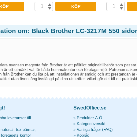
KÖP
KÖP
mation om: Bläck Brother LC-3217M 550 sido
lara nyansen magenta från Brother är ett pålitligt originaltillbehör som passar
och är ett utmärkt val för både hemmakontor och företagsmiljö. Patronen säkerstäl
 från Brother kan du lita på att installationen är smidig och att prestandan är
alitet utan även lång livslängd på dina utskrifter, vilket gör det till ett praktiskt
gt!
SwedOffice.se
ba leveranser till
»
Produkter A-Ö
»
Kategoriöversikt
material, tex pärmar,
»
Vanliga frågor (FAQ)
l företagets kontor
»
Köpråd