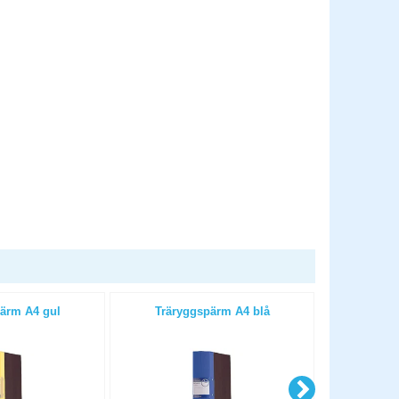
ärm A4 gul
Träryggspärm A4 blå
Trärygg