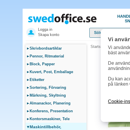
HAND
SN
Logga in
Skapa konto
Vi anvä
Startsida
»
Maskintillb
Vi använde
▸
Skrivbordsartiklar
bäst anvä
▸
Pennor, Ritmaterial
De används
▸
Block, Papper
användnin
▸
Kuvert, Post, Emballage
Du kan acc
▸
Etiketter
på länken 
▸
Sortering, Förvaring
▸
Märkning, Skyltning
Cookie-ins
▸
Almanackor, Planering
▸
Konferens, Presentation
▸
Kontorsmaskiner, Tele
▾
Maskintillbehör,