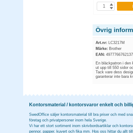
P
KÖP
Övrig infor
Art.nr:
LC3217M
Märke:
Brother
EAN:
4977766762137
En bläckpatron i den k
ut upp till 550 sidor 
Tack vare dess design
garanterar inte bara kv
Kontorsmaterial / kontorsvaror enkelt och billi
SwedOffice säljer kontorsmaterial till bra priser och med snab
företag och privatpersoner inom hela Sverige.
Vi har ett stort sortiment inom skrivbordsartiklar och kontors
pennor, papper, kuvert och fika mm. Hos oss hittar du allt til