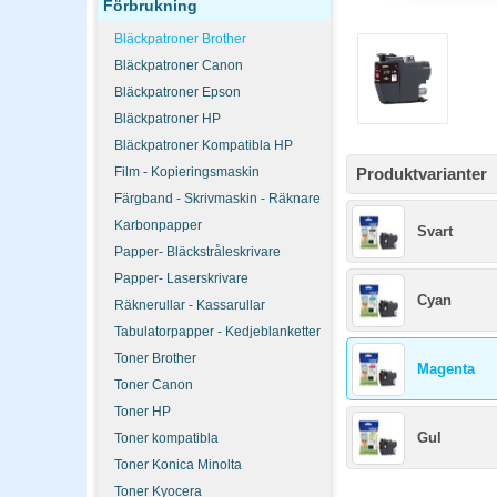
Förbrukning
Bläckpatroner Brother
Bläckpatroner Canon
Bläckpatroner Epson
Bläckpatroner HP
Bläckpatroner Kompatibla HP
Film - Kopieringsmaskin
Produktvarianter
Färgband - Skrivmaskin - Räknare
Karbonpapper
Svart
Papper- Bläckstråleskrivare
Papper- Laserskrivare
Cyan
Räknerullar - Kassarullar
Tabulatorpapper - Kedjeblanketter
Toner Brother
Magenta
Toner Canon
Toner HP
Gul
Toner kompatibla
Toner Konica Minolta
Toner Kyocera