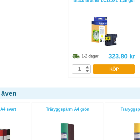
Bläck Brother LC125XL 1,2k gul
323.80
kr
1-2 dagar
KÖP
 även
A4 svart
Träryggspärm A4 grön
Träryggsp