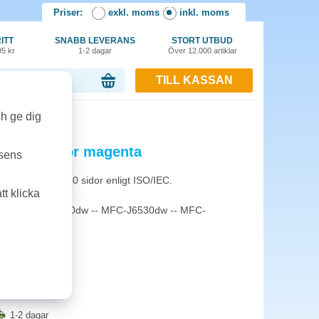
Priser:
exkl. moms
inkl. moms
ITT
SNABB LEVERANS
STORT UTBUD
95 kr
1-2 dagar
Över 12.000 artiklar
TILL KASSAN
or, 0.00 kr
dor magenta
ch ge dig
7M 550 sidor magenta
tsens
217M för ca 550 sidor enligt ISO/IEC.
t klicka
30dw -- MFC-J5730dw -- MFC-J6530dw -- MFC-
1-2 dagar