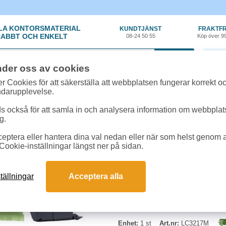
LA KONTORSMATERIAL
KUNDTJÄNST
FRAKTFR
ABBT OCH ENKELT
08-24 50 55
Köp över 9
0 var
nder oss av cookies
ehör, Förbrukning
»
Bläckpatroner Brother
»
Bläck Brother LC-3217M 550 si
r Cookies för att säkerställa att webbplatsen fungerar korrekt o
ndarupplevelse.
Bläck Brother LC-321
 också för att samla in och analysera information om webbpla
g.
Magenta bläckpatron Brother LC-3
eptera eller hantera dina val nedan eller när som helst genom at
Cookie-inställningar längst ner på sidan.
Passar till Brother: -- MFC-J53
J6930dw
tällningar
Acceptera alla
Enhet:
1 st
Art.nr:
LC3217M