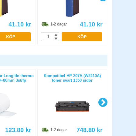
41.10
kr
41.10
kr
1-2 dagar
1-2 dag
KÖP
KÖP
ar Longlife thermo
Kompatibel HP 207A (W2210A)
Kassa-/kvit
=80mm 3st/fp
toner svart 1350 sidor
50m D
123.80
kr
748.80
kr
1-2 dagar
1-2 dag