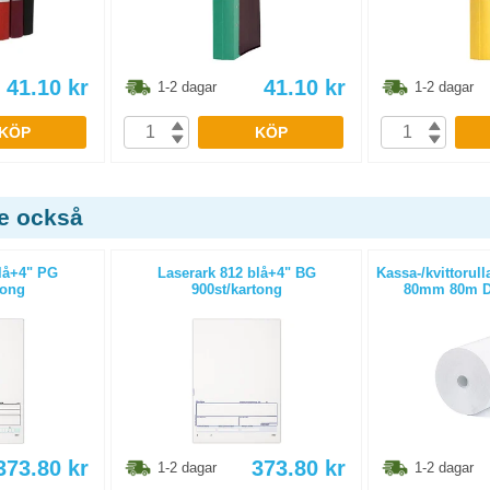
41.10
kr
41.10
kr
1-2 dagar
1-2 dagar
KÖP
KÖP
de också
blå+4" PG
Laserark 812 blå+4" BG
Kassa-/kvittorull
tong
900st/kartong
80mm 80m D
373.80
kr
373.80
kr
1-2 dagar
1-2 dagar