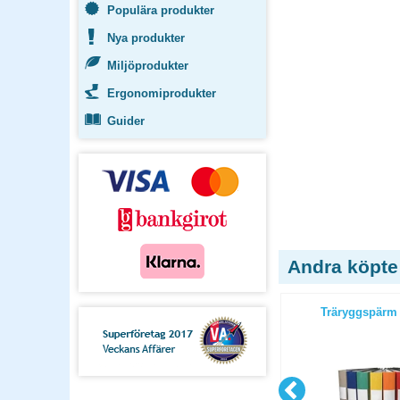
Populära produkter
Nya produkter
Miljöprodukter
Ergonomiprodukter
Guider
Andra köpte
mm svart
Träryggspärm Jopa Original A4
Träryggspärm 
80mm svart