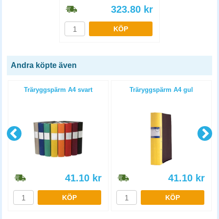
323.80
kr
KÖP
Andra köpte även
4
Träryggspärm A4 svart
Träryggspärm A4 gul
41.10
kr
41.10
kr
KÖP
KÖP