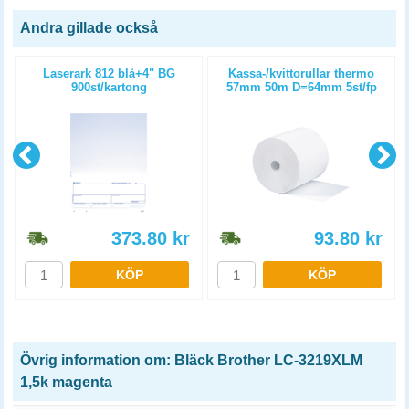
Andra gillade också
)
Laserark 812 blå+4" BG
Kassa-/kvittorullar thermo
900st/kartong
57mm 50m D=64mm 5st/fp
373.80
kr
93.80
kr
KÖP
KÖP
Övrig information om: Bläck Brother LC-3219XLM
1,5k magenta