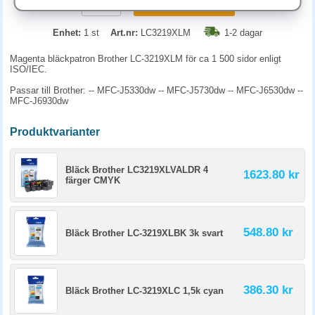
KÖP
Enhet:
1 st
Art.nr:
LC3219XLM
1-2 dagar
Magenta bläckpatron Brother LC-3219XLM för ca 1 500 sidor enligt
ISO/IEC.
Passar till Brother: -- MFC-J5330dw -- MFC-J5730dw -- MFC-J6530dw --
MFC-J6930dw
Produktvarianter
Bläck Brother LC3219XLVALDR 4
1623.80 kr
färger CMYK
548.80 kr
Bläck Brother LC-3219XLBK 3k svart
386.30 kr
Bläck Brother LC-3219XLC 1,5k cyan