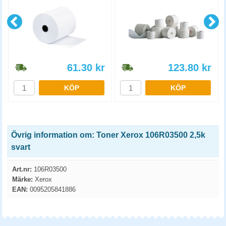
61.30
kr
123.80
kr
KÖP
KÖP
Övrig information om: Toner Xerox 106R03500 2,5k
svart
Art.nr:
106R03500
Märke:
Xerox
EAN:
0095205841886