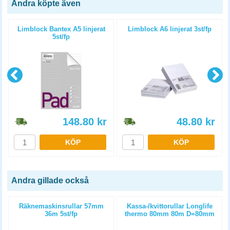
Andra köpte även
n
Limblock Bantex A5 linjerat
Limblock A6 linjerat 3st/fp
5st/fp
148.80
kr
48.80
kr
KÖP
KÖP
Andra gillade också
Räknemaskinsrullar 57mm
Kassa-/kvittorullar Longlife
36m 5st/fp
thermo 80mm 80m D=80mm
3st/fp