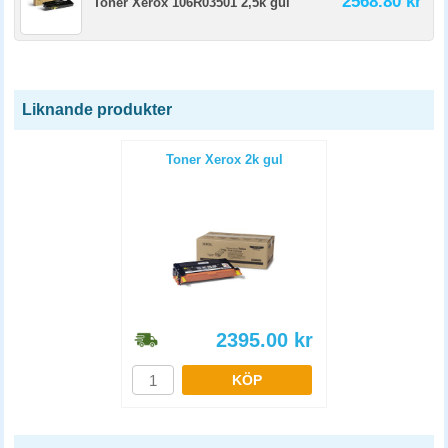
2568.80 kr
Toner Xerox 106R03501 2,5k gul
Liknande produkter
Toner Xerox 2k gul
2395.00
kr
KÖP