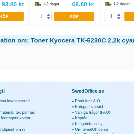
93.80
kr
68.80
kr
1-2 dagar
1-2 dagar
KÖP
KÖP
mation om: Toner Kyocera TK-5230C 2,2k cya
gt!
SwedOffice.se
ba leveranser till
»
Produkter A-Ö
»
Kategoriöversikt
material, tex pärmar,
»
Vanliga frågor (FAQ)
l företagets kontor
»
Köpråd
»
Integritetspolicy
undtjänst om ni
»
Om SwedOffice.se