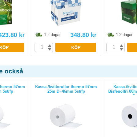
423.80
kr
348.80
kr
1-2 dagar
1-2 dagar
KÖP
KÖP
de också
r thermo 57mm
Kassa-/kvittorullar thermo 57mm
Kassa-/kvitt
5st/fp
25m D=46mm 5st/fp
Bisfenolfri 8
3s