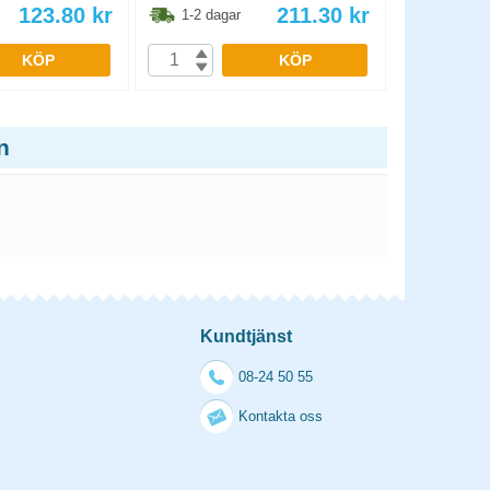
123.80
kr
211.30
kr
1-2 dagar
1-2 dag
KÖP
KÖP
n
Kundtjänst
08-24 50 55
Kontakta oss