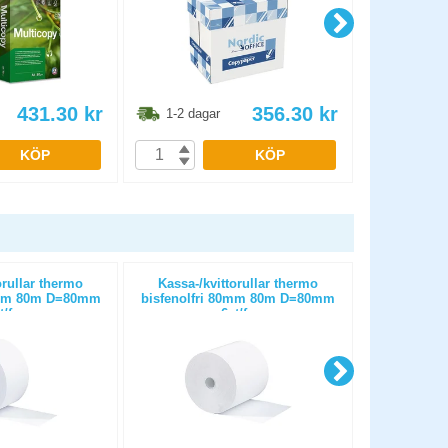
431.30
kr
356.30
kr
1-2 dagar
1-2 dag
KÖP
KÖP
orullar thermo
Kassa-/kvittorullar thermo
Räknemaski
0mm 80m D=80mm
bisfenolfri 80mm 80m D=80mm
t/fp
6st/fp