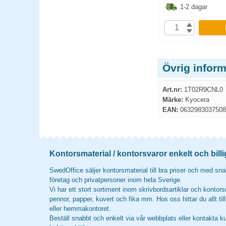
3.80
kr
773.80
kr
1-2 dagar
1-2 dagar
P
KÖP
Övrig infor
Art.nr:
1T02R9CNL0
Märke:
Kyocera
EAN:
0632983037508
Kontorsmaterial / kontorsvaror enkelt och billi
SwedOffice säljer kontorsmaterial till bra priser och med snab
företag och privatpersoner inom hela Sverige.
Vi har ett stort sortiment inom skrivbordsartiklar och kontors
pennor, papper, kuvert och fika mm. Hos oss hittar du allt til
eller hemmakontoret.
Beställ snabbt och enkelt via vår webbplats eller kontakta k