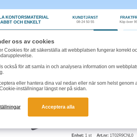
LA KONTORSMATERIAL
KUNDTJÄNST
FRAKTFR
ABBT OCH ENKELT
08-24 50 55
Köp över 9
0 var
nder oss av cookies
ehör, Förbrukning
»
Toner Kyocera
»
Toner Kyocera TK-5230C 2,2k cyan
r Cookies för att säkerställa att webbplatsen fungerar korrekt o
ndarupplevelse.
Toner Kyocera TK-523
 också för att samla in och analysera information om webbpla
g.
Toner Kyocera TK-5230C. -- Kapaci
eptera eller hantera dina val nedan eller när som helst genom at
-- Passar till skrivare: ECOSY
Cookie-inställningar längst ner på sidan.
tällningar
Acceptera alla
Enhet:
1 st
Art.nr:
1T02R9CNL0