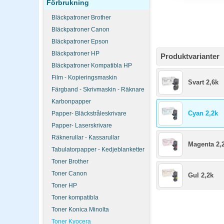
Förbrukning
Bläckpatroner Brother
Bläckpatroner Canon
Bläckpatroner Epson
Bläckpatroner HP
Produktvarianter
Bläckpatroner Kompatibla HP
Film - Kopieringsmaskin
Svart 2,6k
Färgband - Skrivmaskin - Räknare
Karbonpapper
Cyan 2,2k
Papper- Bläckstråleskrivare
Papper- Laserskrivare
Räknerullar - Kassarullar
Magenta 2,
Tabulatorpapper - Kedjeblanketter
Toner Brother
Toner Canon
Gul 2,2k
Toner HP
Toner kompatibla
Toner Konica Minolta
Toner Kyocera