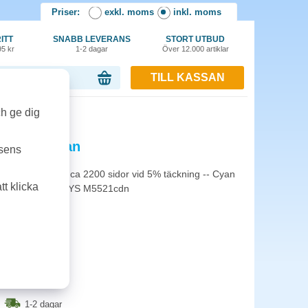
Priser:
exkl. moms
inkl. moms
ITT
SNABB LEVERANS
STORT UTBUD
95 kr
1-2 dagar
Över 12.000 artiklar
TILL KASSAN
or, 0.00 kr
ch ge dig
0C 2,2k cyan
tsens
tet: Räcker till ca 2200 sidor vid 5% täckning -- Cyan
t klicka
S M5521cdw, ECOSYS M5521cdn
1-2 dagar