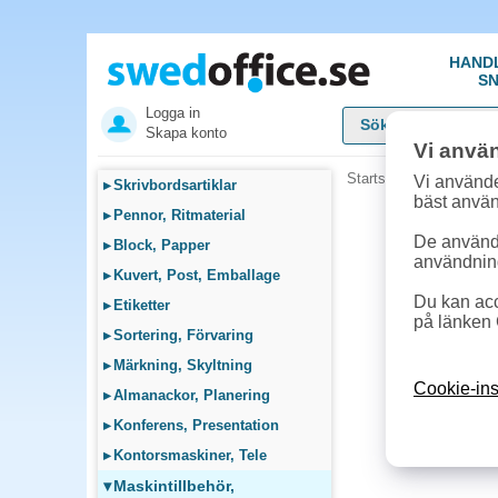
HAND
SN
Logga in
Skapa konto
Vi anvä
Startsida
»
Maskintillb
Vi använde
▸
Skrivbordsartiklar
bäst anvä
▸
Pennor, Ritmaterial
De används
▸
Block, Papper
användnin
▸
Kuvert, Post, Emballage
Du kan acc
▸
Etiketter
på länken 
▸
Sortering, Förvaring
▸
Märkning, Skyltning
Cookie-ins
▸
Almanackor, Planering
▸
Konferens, Presentation
▸
Kontorsmaskiner, Tele
▾
Maskintillbehör,