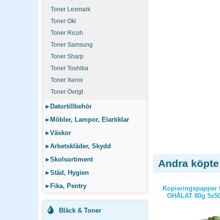
Toner Lexmark
Toner Oki
Toner Ricoh
Toner Samsung
Toner Sharp
Toner Toshiba
Toner Xerox
Toner Övrigt
▸
Datortillbehör
▸
Möbler, Lampor, Elartiklar
▸
Väskor
▸
Arbetskläder, Skydd
▸
Skolsortiment
Andra köpte
▸
Städ, Hygien
▸
Fika, Pentry
ticopy A3
Kopieringspapper Nordic Office
Kopieringspapper 
/paket
Xpressbox A4 OHÅLAT 80g
OHÅLAT 80g 5x50
2500st/kartong
Bläck & Toner