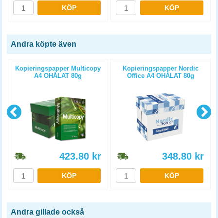
KÖP
KÖP
Andra köpte även
Kopieringspapper Multicopy
Kopieringspapper Nordic
A4 OHÅLAT 80g
Office A4 OHÅLAT 80g
5x500st/kartong
5x500st/kartong
423.80
kr
348.80
kr
KÖP
KÖP
Andra gillade också