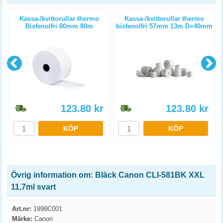
Kassa-/kvittorullar thermo
Kassa-/kvittorullar thermo
m
Bisfenolfri 80mm 80m
bisfenolfri 57mm 13m D=40mm
D=80mm 3st/fp
10st/fp
123.80
kr
123.80
kr
KÖP
KÖP
Övrig information om: Bläck Canon CLI-581BK XXL
11,7ml svart
Art.nr:
1998C001
Märke:
Canon