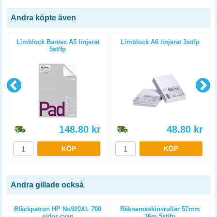
Andra köpte även
3
Limblock Bantex A5 linjerat
Limblock A6 linjerat 3st/fp
5st/fp
148.80
kr
48.80
kr
KÖP
KÖP
Andra gillade också
Bläckpatron HP No920XL 700
Räknemaskinsrullar 57mm
sidor cyan
36m 5st/fp