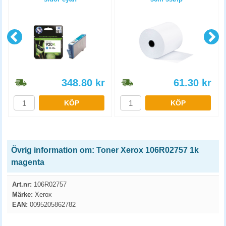
348.80
kr
61.30
kr
KÖP
KÖP
Övrig information om: Toner Xerox 106R02757 1k
magenta
Art.nr:
106R02757
Märke:
Xerox
EAN:
0095205862782