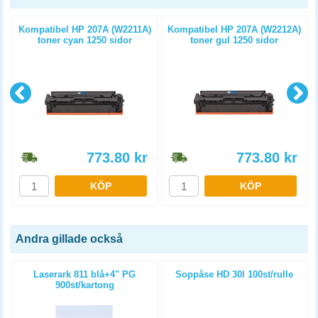
Kompatibel HP 207A (W2211A)
Kompatibel HP 207A (W2212A)
toner cyan 1250 sidor
toner gul 1250 sidor
773.80
kr
773.80
kr
KÖP
KÖP
Andra gillade också
Laserark 811 blå+4" PG
Soppåse HD 30l 100st/rulle
900st/kartong