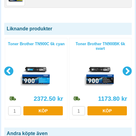
Liknande produkter
l
Toner Brother TN900C 6k cyan
Toner Brother TN900BK 6k
svart
2372.50
kr
1173.80
kr
KÖP
KÖP
Andra köpte även