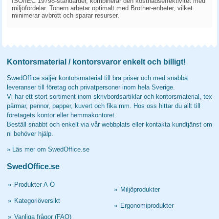
ISO/IEC 19798-standarder, kombinerar den kostnadseffektivitet med
miljöfördelar. Tonern arbetar optimalt med Brother-enheter, vilket
minimerar avbrott och sparar resurser.
Kontorsmaterial / kontorsvaror enkelt och billigt!
SwedOffice säljer kontorsmaterial till bra priser och med snabba
leveranser till företag och privatpersoner inom hela Sverige.
Vi har ett stort sortiment inom skrivbordsartiklar och kontorsmaterial, tex
pärmar, pennor, papper, kuvert och fika mm. Hos oss hittar du allt till
företagets kontor eller hemmakontoret.
Beställ snabbt och enkelt via vår webbplats eller kontakta kundtjänst om
ni behöver hjälp.
»
Läs mer om SwedOffice.se
SwedOffice.se
»
Produkter A-Ö
»
Miljöprodukter
»
Kategoriöversikt
»
Ergonomiprodukter
»
Vanliga frågor (FAQ)