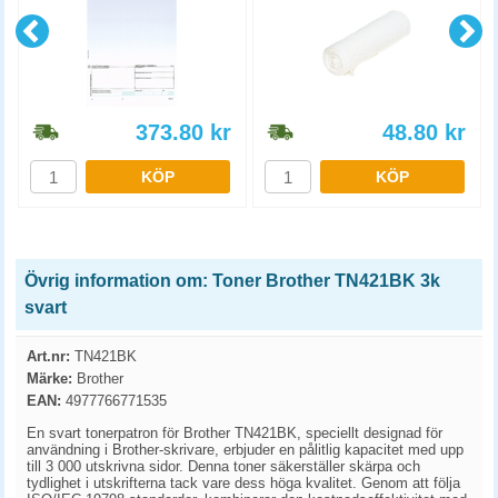
373.80
kr
48.80
kr
KÖP
KÖP
Övrig information om: Toner Brother TN421BK 3k
svart
Art.nr:
TN421BK
Märke:
Brother
EAN:
4977766771535
En svart tonerpatron för Brother TN421BK, speciellt designad för
användning i Brother-skrivare, erbjuder en pålitlig kapacitet med upp
till 3 000 utskrivna sidor. Denna toner säkerställer skärpa och
tydlighet i utskrifterna tack vare dess höga kvalitet. Genom att följa