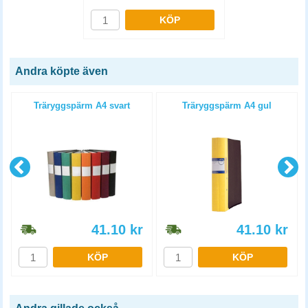
KÖP
Andra köpte även
4
Träryggspärm A4 svart
Träryggspärm A4 gul
41.10
kr
41.10
kr
KÖP
KÖP