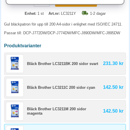
KÖP
Enhet:
1 st
Art.nr:
LC3211Y
1-2 dagar
Gul bläckpatron för upp till 200 A4-sidor i enlighet med ISO/IEC 24711.
Passar till: DCP-J772DW/DCP-J774DW/MFC-J890DW/MFC-J895DW
Produktvarianter
231.30 kr
Bläck Brother LC3211BK 200 sidor svart
142.50 kr
Bläck Brother LC3211C 200 sidor cyan
Bläck Brother LC3211M 200 sidor
142.50 kr
magenta