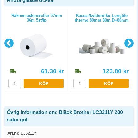
Andra gillade också
Räknemaskinsrullar 57mm
Kassa-/kvittorullar Longlife
36m 5st/fp
thermo 80mm 80m D=80mm
3st/fp
61.30
kr
123.80
kr
KÖP
KÖP
Övrig information om: Bläck Brother LC3211Y 200
sidor gul
Art.nr:
LC3211Y