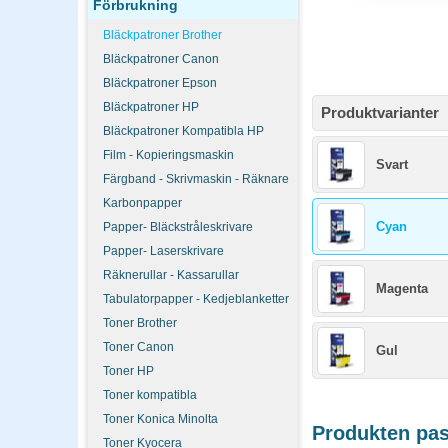
Förbrukning
Bläckpatroner Brother
Bläckpatroner Canon
Bläckpatroner Epson
Bläckpatroner HP
Produktvarianter
Bläckpatroner Kompatibla HP
Film - Kopieringsmaskin
Svart
Färgband - Skrivmaskin - Räknare
Karbonpapper
Cyan
Papper- Bläckstråleskrivare
Papper- Laserskrivare
Räknerullar - Kassarullar
Magenta
Tabulatorpapper - Kedjeblanketter
Toner Brother
Toner Canon
Gul
Toner HP
Toner kompatibla
Toner Konica Minolta
Produkten pass
Toner Kyocera