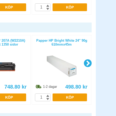
KÖP
KÖP
 207A (W2210A)
Papper HP Bright White 24" 90g
Kassa-/kvit
t 1350 sidor
610mmx45m
50m D
748.80
kr
498.80
kr
1-2 dagar
1-2 dag
KÖP
KÖP