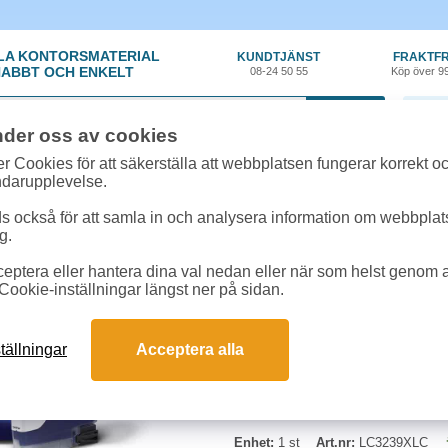
LA KONTORSMATERIAL
KUNDTJÄNST
FRAKTFR
ABBT OCH ENKELT
08-24 50 55
Köp över 9
0 var
nder oss av cookies
ehör, Förbrukning
»
Bläckpatroner Brother
»
Bläck Brother LC3239XLC 5k cy
r Cookies för att säkerställa att webbplatsen fungerar korrekt o
ndarupplevelse.
Bläck Brother LC3239
 också för att samla in och analysera information om webbpla
g.
Bläck Brother LC3239XLC.
eptera eller hantera dina val nedan eller när som helst genom at
Cookie-inställningar längst ner på sidan.
Cyan
Kapacitet: Upp till 5 000 sidor en
Passar till Brother: HL-J6000
tällningar
Acceptera alla
MFC-J6947DW
Enhet:
1 st
Art.nr:
LC3239XLC