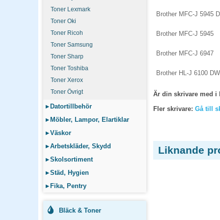
Toner Lexmark
Brother MFC-J 5945 
Toner Oki
Toner Ricoh
Brother MFC-J 5945
Toner Samsung
Brother MFC-J 6947
Toner Sharp
Toner Toshiba
Brother HL-J 6100 DW
Toner Xerox
Toner Övrigt
Är din skrivare med i 
▸
Datortillbehör
Fler skrivare:
Gå till 
▸
Möbler, Lampor, Elartiklar
▸
Väskor
▸
Arbetskläder, Skydd
Liknande pr
▸
Skolsortiment
▸
Städ, Hygien
▸
Fika, Pentry
Bläck & Toner