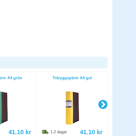
ärm A4 grön
Träryggspärm A4 gul
Trärygg
41.10
kr
41.10
kr
1-2 dagar
1-2 dag