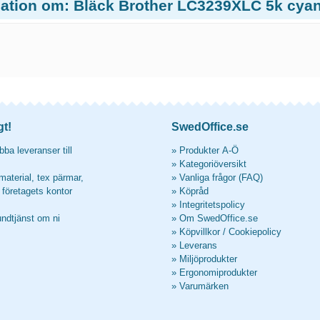
mation om: Bläck Brother LC3239XLC 5k cya
gt!
SwedOffice.se
ba leveranser till
»
Produkter A-Ö
»
Kategoriöversikt
material, tex pärmar,
»
Vanliga frågor (FAQ)
l företagets kontor
»
Köpråd
»
Integritetspolicy
undtjänst om ni
»
Om SwedOffice.se
»
Köpvillkor
/
Cookiepolicy
»
Leverans
»
Miljöprodukter
»
Ergonomiprodukter
»
Varumärken