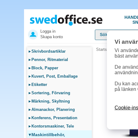
HAND
SN
Logga in
Skapa konto
Vi anvä
Startsida
»
Maskintillb
Vi använde
▸
Skrivbordsartiklar
bäst anvä
▸
Pennor, Ritmaterial
De används
▸
Block, Papper
användnin
▸
Kuvert, Post, Emballage
Du kan acc
▸
Etiketter
på länken 
▸
Sortering, Förvaring
▸
Märkning, Skyltning
Cookie-ins
▸
Almanackor, Planering
▸
Konferens, Presentation
▸
Kontorsmaskiner, Tele
▾
Maskintillbehör,