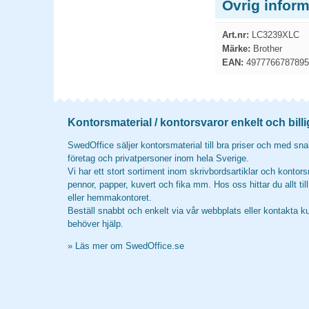
Övrig infor
Art.nr:
LC3239XLC
Märke:
Brother
EAN:
4977766787895
Kontorsmaterial / kontorsvaror enkelt och billi
SwedOffice säljer kontorsmaterial till bra priser och med snab
företag och privatpersoner inom hela Sverige.
Vi har ett stort sortiment inom skrivbordsartiklar och kontors
pennor, papper, kuvert och fika mm. Hos oss hittar du allt til
eller hemmakontoret.
Beställ snabbt och enkelt via vår webbplats eller kontakta k
behöver hjälp.
»
Läs mer om SwedOffice.se