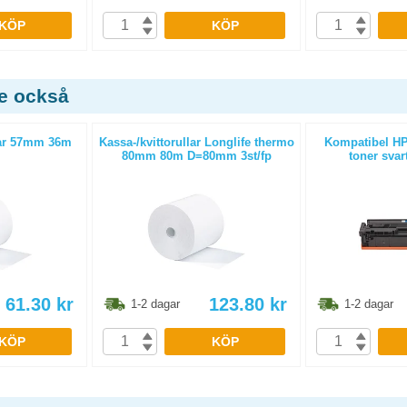
KÖP
KÖP
de också
ar 57mm 36m
Kassa-/kvittorullar Longlife thermo
Kompatibel HP
80mm 80m D=80mm 3st/fp
toner svar
61.30
kr
123.80
kr
1-2 dagar
1-2 dagar
KÖP
KÖP