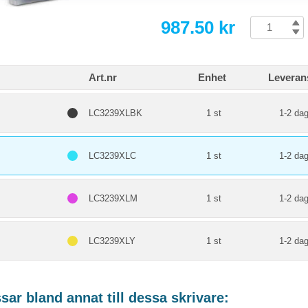
987.50 kr
Art.nr
Enhet
Leveran
LC3239XLBK
1 st
1-2 dag
LC3239XLC
1 st
1-2 dag
LC3239XLM
1 st
1-2 dag
LC3239XLY
1 st
1-2 dag
ar bland annat till dessa skrivare: