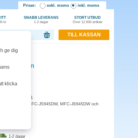
Priser:
exkl. moms
inkl. moms
ITT
SNABB LEVERANS
STORT UTBUD
95 kr
1-2 dagar
Över 12.000 artiklar
TILL KASSAN
or, 0.00 kr
an
ch ge dig
XLC 5k cyan
tsens
t klicka
ligt ISO/IEC 24711
DW, HL-J6100DW, MFC-J5945DW, MFC-J6945DW och
1-2 dagar