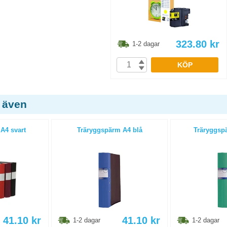
323.80
kr
1-2 dagar
KÖP
 även
A4 svart
Träryggspärm A4 blå
Träryggsp
41.10
kr
41.10
kr
1-2 dagar
1-2 dagar