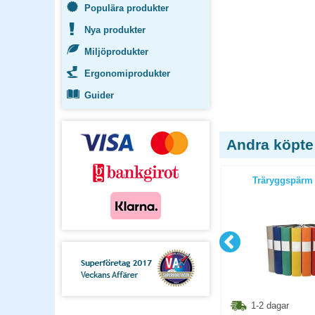
Populära produkter
Nya produkter
Miljöprodukter
Ergonomiprodukter
Guider
Andra köpte
orange
Träryggspärm Jopa Original A4
Träryggspärm 
svart
1.10
kr
80
kr
1-2 dagar
1-2 dagar