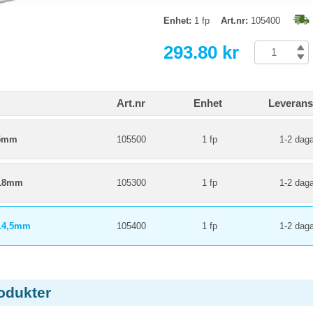
Enhet:
1 fp
Art.nr:
105400
293.80 kr
Art.nr
Enhet
Leverans
x5mm
105500
1 fp
1-2 daga
t 18mm
105300
1 fp
1-2 daga
 14,5mm
105400
1 fp
1-2 daga
odukter