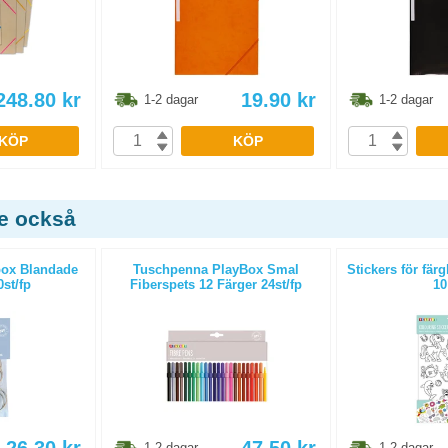
248.80
kr
19.90
kr
1-2 dagar
1-2 dagar
KÖP
KÖP
de också
box Blandade
Tuschpenna PlayBox Smal
Stickers för fär
0st/fp
Fiberspets 12 Färger 24st/fp
10
1-2 dagar
1-2 dagar