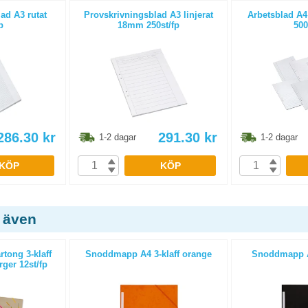
ad A3 rutat
Provskrivningsblad A3 linjerat
Arbetsblad A4
p
18mm 250st/fp
500
286.30
kr
291.30
kr
1-2 dagar
1-2 dagar
KÖP
KÖP
 även
tong 3-klaff
Snoddmapp A4 3-klaff orange
Snoddmapp A4
ger 12st/fp