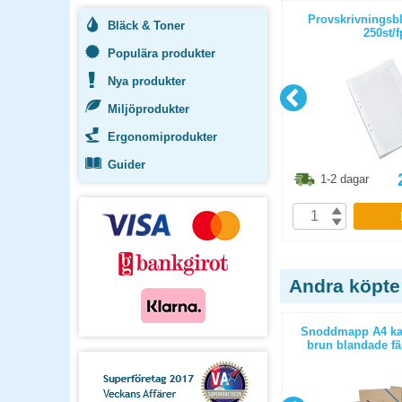
injerat 7mm
Skrivhäfte Bantex A4 linjerat
Provskrivningsbl
Bläck & Toner
8,5mm ljusbrun 10st/fp
250st/f
Populära produkter
Nya produkter
Miljöprodukter
Ergonomiprodukter
Guider
1.30
kr
173.80
kr
1-2 dagar
1-2 dagar
P
KÖP
Andra köpte
ila
Snoddmapp A4 gul
Snoddmapp A4 kar
brun blandade fär