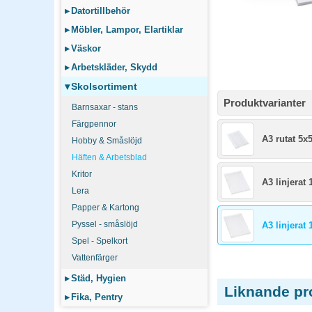
▸
Datortillbehör
▸
Möbler, Lampor, Elartiklar
▸
Väskor
▸
Arbetskläder, Skydd
▾
Skolsortiment
Produktvarianter
Barnsaxar - stans
Färgpennor
A3 rutat 5
Hobby & Småslöjd
Häften & Arbetsblad
Kritor
A3 linjera
Lera
Papper & Kartong
Pyssel - småslöjd
A3 linjerat
Spel - Spelkort
Vattenfärger
▸
Städ, Hygien
Liknande pr
▸
Fika, Pentry