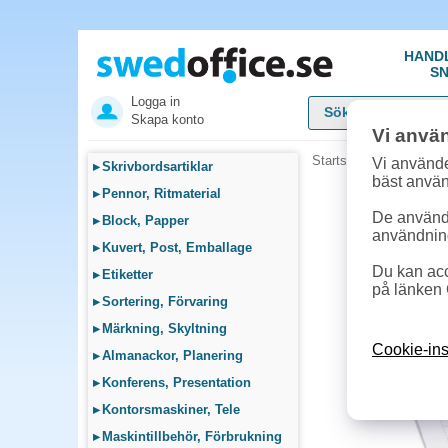
HAND
SN
Logga in
Skapa konto
Vi anvä
Startsida
»
Skolsortime
Vi använde
▸
Skrivbordsartiklar
bäst anvä
▸
Pennor, Ritmaterial
De används
▸
Block, Papper
användnin
▸
Kuvert, Post, Emballage
Du kan acc
▸
Etiketter
på länken 
▸
Sortering, Förvaring
▸
Märkning, Skyltning
Cookie-ins
▸
Almanackor, Planering
▸
Konferens, Presentation
▸
Kontorsmaskiner, Tele
▸
Maskintillbehör, Förbrukning