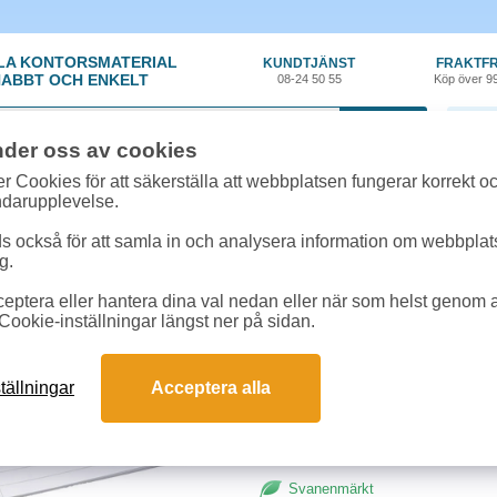
LA KONTORSMATERIAL
KUNDTJÄNST
FRAKTFR
ABBT OCH ENKELT
08-24 50 55
Köp över 9
0 var
nder oss av cookies
nt
»
Häften & Arbetsblad
»
Provskrivningsblad A3 linjerat 14,5mm 250st/f
r Cookies för att säkerställa att webbplatsen fungerar korrekt o
ndarupplevelse.
Provskrivningsblad A3
 också för att samla in och analysera information om webbpla
g.
Provskrivningsblad med 14,5mm linj
eptera eller hantera dina val nedan eller när som helst genom at
för all information som lagen kräv
Cookie-inställningar längst ner på sidan.
Antal:
250st
tällningar
Acceptera alla
Svanenmärkt