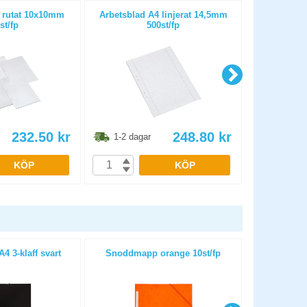
 rutat 10x10mm
Arbetsblad A4 linjerat 14,5mm
Skrivhäfte
st/fp
500st/fp
14,5m
232.50
kr
248.80
kr
1-2 dagar
1-2 dag
KÖP
KÖP
 3-klaff svart
Snoddmapp orange 10st/fp
Snoddmapp D
PP