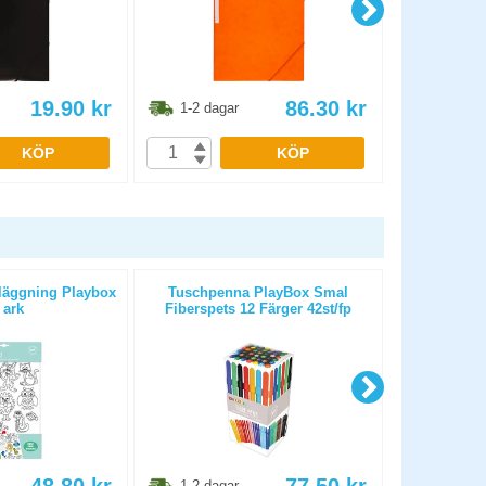
19.90
kr
86.30
kr
1-2 dagar
1-2 dag
KÖP
KÖP
gläggning Playbox
Tuschpenna PlayBox Smal
Tuschpen
 ark
Fiberspets 12 Färger 42st/fp
Fiberspet
1-2 dagar
1-2 dag