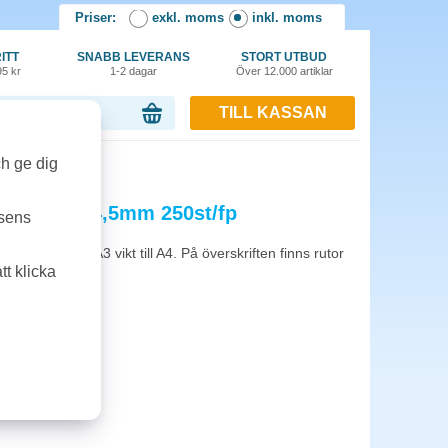
Priser:
exkl. moms
inkl. moms
ITT
SNABB LEVERANS
STORT UTBUD
95 kr
1-2 dagar
Över 12.000 artiklar
TILL KASSAN
or, 0.00 kr
p
ch ge dig
 linjerat 14,5mm 250st/fp
tsens
erat papper. A3 vikt till A4. På överskriften finns rutor
t klicka
er.