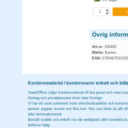
3.80
kr
173.80
kr
P
KÖP
Övrig inform
Art.nr:
105400
Märke:
Bantex
EAN:
5705467031530
Kontorsmaterial / kontorsvaror enkelt och billi
SwedOffice säljer kontorsmaterial till bra priser och med snab
företag och privatpersoner inom hela Sverige.
Vi har ett stort sortiment inom skrivbordsartiklar och kontors
pennor, papper, kuvert och fika mm. Hos oss hittar du allt til
eller hemmakontoret.
Beställ snabbt och enkelt via vår webbplats eller kontakta k
behöver hjälp.