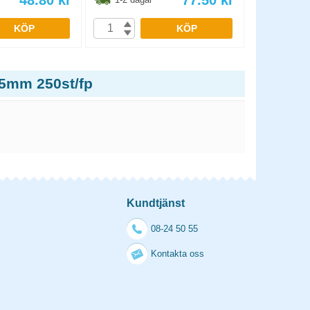
48.80
kr
77.50
kr
KÖP
KÖP
,5mm 250st/fp
Kundtjänst
08-24 50 55
Kontakta oss