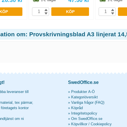
26.30
kr
47.50
kr
KÖP
KÖP
ation om: Provskrivningsblad A3 linjerat 14
gt!
SwedOffice.se
ba leveranser till
»
Produkter A-Ö
»
Kategoriöversikt
material, tex pärmar,
»
Vanliga frågor (FAQ)
l företagets kontor
»
Köpråd
»
Integritetspolicy
undtjänst om ni
»
Om SwedOffice.se
»
Köpvillkor
/
Cookiepolicy