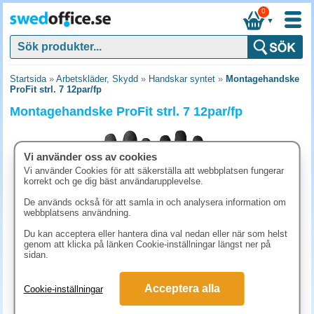
0
▼
Startsida
»
Arbetskläder, Skydd
»
Handskar syntet
»
Montagehandske
ProFit strl. 7 12par/fp
Montagehandske ProFit strl. 7 12par/fp
Vi använder oss av cookies
Vi använder Cookies för att säkerställa att webbplatsen fungerar
korrekt och ge dig bäst användarupplevelse.
De används också för att samla in och analysera information om
webbplatsens användning.
Du kan acceptera eller hantera dina val nedan eller när som helst
genom att klicka på länken Cookie-inställningar längst ner på
sidan.
567.50 kr
Acceptera alla
Cookie-inställningar
(inkl. moms)