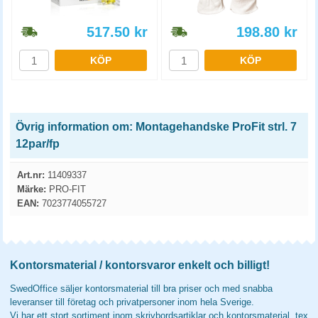
517.50
kr
198.80
kr
KÖP
KÖP
Övrig information om: Montagehandske ProFit strl. 7
12par/fp
Art.nr:
11409337
Märke:
PRO-FIT
EAN:
7023774055727
Kontorsmaterial / kontorsvaror enkelt och billigt!
SwedOffice säljer kontorsmaterial till bra priser och med snabba
leveranser till företag och privatpersoner inom hela Sverige.
Vi har ett stort sortiment inom skrivbordsartiklar och kontorsmaterial, tex