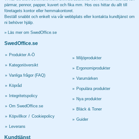
pärmar, pennor, papper, kuvert och fika mm. Hos oss hittar du allt till
företagets kontor eller hemmakontoret.
Beställ snabbt och enkelt via vår webbplats eller kontakta kundtjänst om
ni behöver hjälp.
»
Läs mer om SwedOffice.se
SwedOffice.se
»
Produkter A-Ö
»
Miljöprodukter
»
Kategoriöversikt
»
Ergonomiprodukter
»
Vanliga frågor (FAQ)
»
Varumärken
»
Köpråd
»
Populära produkter
»
Integritetspolicy
»
Nya produkter
»
Om SwedOffice.se
»
Bläck & Toner
»
Köpvillkor
/
Cookiepolicy
»
Guider
»
Leverans
Kundtjänst