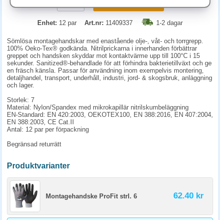
KÖP
Enhet:
12 par
Art.nr:
11409337
1-2 dagar
Sömlösa montagehandskar med enastående olje-, våt- och torrgrepp.
100% Oeko-Tex® godkända. Nitrilprickarna i innerhanden förbättrar
greppet och handsken skyddar mot kontaktvärme upp till 100°C i 15
sekunder. Sanitized®-behandlade för att förhindra bakterietillväxt och ge
en fräsch känsla. Passar för användning inom exempelvis montering,
detaljhandel, transport, underhåll, industri, jord- & skogsbruk, anläggning
och lager.
Storlek: 7
Material: Nylon/Spandex med mikrokapillär nitrilskumbeläggning
EN-Standard: EN 420:2003, OEKOTEX100, EN 388:2016, EN 407:2004,
EN 388:2003, CE Cat.II
Antal: 12 par per förpackning
Begränsad returrätt
Produktvarianter
62.40 kr
Montagehandske ProFit strl. 6