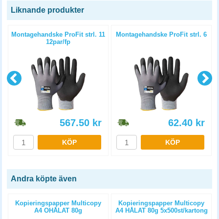
Liknande produkter
Montagehandske ProFit strl. 11
Montagehandske ProFit strl. 6
12par/fp
567.50
kr
62.40
kr
KÖP
KÖP
Andra köpte även
Kopieringspapper Multicopy
Kopieringspapper Multicopy
A4 OHÅLAT 80g
A4 HÅLAT 80g 5x500st/kartong
5x500st/kartong