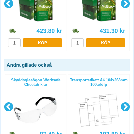
423.80
kr
431.30
kr
KÖP
KÖP
Andra gillade också
Skyddsglasögon Worksafe
Transportetikett A4 104x268mm
Cheetah klar
100ark/fp