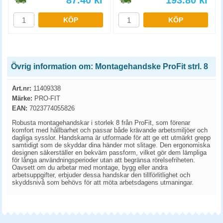
87.40
kr
193.80
kr
KÖP
KÖP
Övrig information om: Montagehandske ProFit strl. 8
Art.nr:
11409338
Märke:
PRO-FIT
EAN:
7023774055826
Robusta montagehandskar i storlek 8 från ProFit, som förenar
komfort med hållbarhet och passar både krävande arbetsmiljöer och
dagliga sysslor. Handskarna är utformade för att ge ett utmärkt grepp
samtidigt som de skyddar dina händer mot slitage. Den ergonomiska
designen säkerställer en bekväm passform, vilket gör dem lämpliga
för långa användningsperioder utan att begränsa rörelsefriheten.
Oavsett om du arbetar med montage, bygg eller andra
arbetsuppgifter, erbjuder dessa handskar den tillförlitlighet och
skyddsnivå som behövs för att möta arbetsdagens utmaningar.