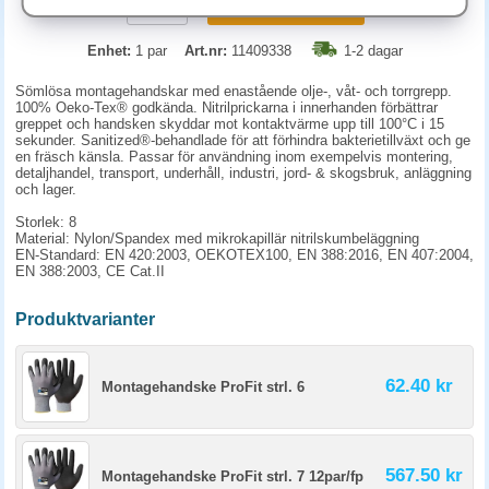
KÖP
Enhet:
1 par
Art.nr:
11409338
1-2 dagar
Sömlösa montagehandskar med enastående olje-, våt- och torrgrepp.
100% Oeko-Tex® godkända. Nitrilprickarna i innerhanden förbättrar
greppet och handsken skyddar mot kontaktvärme upp till 100°C i 15
sekunder. Sanitized®-behandlade för att förhindra bakterietillväxt och ge
en fräsch känsla. Passar för användning inom exempelvis montering,
detaljhandel, transport, underhåll, industri, jord- & skogsbruk, anläggning
och lager.
Storlek: 8
Material: Nylon/Spandex med mikrokapillär nitrilskumbeläggning
EN-Standard: EN 420:2003, OEKOTEX100, EN 388:2016, EN 407:2004,
EN 388:2003, CE Cat.II
Produktvarianter
62.40 kr
Montagehandske ProFit strl. 6
567.50 kr
Montagehandske ProFit strl. 7 12par/fp