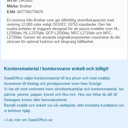
Art.nr:
DR2400
Märke:
Brother
EAN:
4977766779470
En trumma från Brother som ger tillförlitlig utskriftskapacitet med
omkring 12,000 sidor enligt ISO/IEC 19752-standarder. Den här
svarta enheten är noggrant designad för att passa modeller som HL-
L2350dw, HL-L2375dw, DCP-L2530dw, MFC-L2710dw och MFC-
L2730dw. Genom att använda originalkomponenter maximerar du din
skrivare för optimal funktion och långvarig hållbarhet.
Kontorsmaterial / kontorsvaror enkelt och billigt!
SwedOffice säljer kontorsmaterial till bra priser och med snabba
leveranser till företag och privatpersoner inom hela Sverige.
Vi har ett stort sortiment inom skrivbordsartiklar och kontorsmaterial, tex
pärmar, pennor, papper, kuvert och fika mm. Hos oss hittar du allt till
företagets kontor eller hemmakontoret.
Beställ snabbt och enkelt via vår webbplats eller kontakta kundtjänst om
ni behöver hjälp.
»
Läs mer om SwedOffice.se