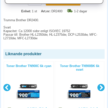
KÖP
Enhet:
1 st
Art.nr:
DR2400
1-2 dagar
Trumma Brother DR2400.
Svart
Kapacitet: Ca 12000 sidor enligt ISO/IEC 19752
Passar till: Brother HL-L2350dw, HL-L2375dw, DCP-L2530dw, MFC-
L2710dw, MFC-L2730dw
Liknande produkter
l
Toner Brother TN900C 6k cyan
Toner Brother TN900BK 6k
svart