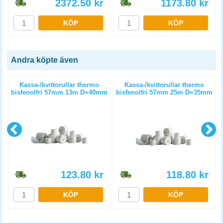
2372.50
kr
1173.80
kr
KÖP
KÖP
Andra köpte även
)
Kassa-/kvittorullar thermo
Kassa-/kvittorullar thermo
bisfenolfri 57mm 13m D=40mm
bisfenolfri 57mm 25m D=35mm
10st/fp
5st/fp
123.80
kr
118.80
kr
KÖP
KÖP