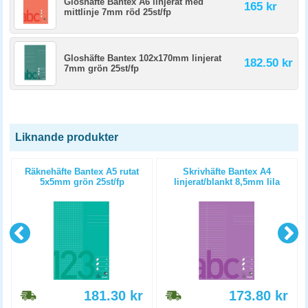
Gloshäfte Bantex A6 linjerat med
165 kr
mittlinje 7mm röd 25st/fp
Gloshäfte Bantex 102x170mm linjerat
182.50 kr
7mm grön 25st/fp
Liknande produkter
Räknehäfte Bantex A5 rutat
Skrivhäfte Bantex A4
5x5mm grön 25st/fp
linjerat/blankt 8,5mm lila
10st/fp
181.30
kr
173.80
kr