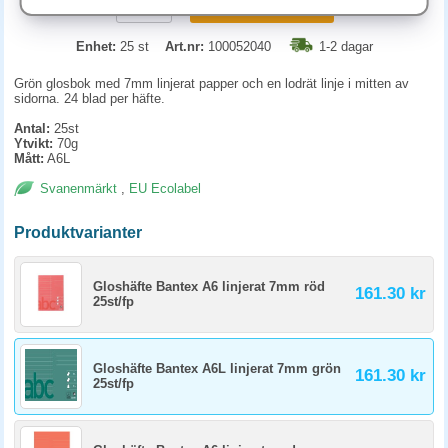
KÖP
Enhet:
25 st
Art.nr:
100052040
1-2 dagar
Grön glosbok med 7mm linjerat papper och en lodrät linje i mitten av
sidorna. 24 blad per häfte.
Antal:
25st
Ytvikt:
70g
Mått:
A6L
Svanenmärkt
,
EU Ecolabel
Produktvarianter
Gloshäfte Bantex A6 linjerat 7mm röd
161.30 kr
25st/fp
Gloshäfte Bantex A6L linjerat 7mm grön
161.30 kr
25st/fp