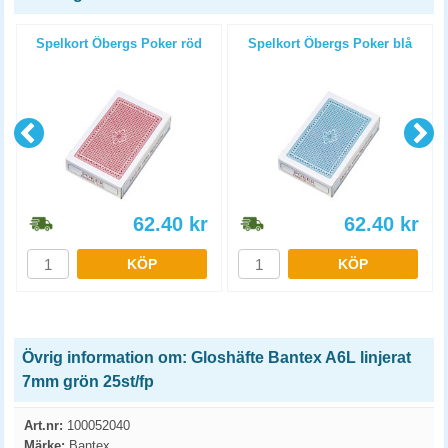
Spelkort Öbergs Poker röd
Spelkort Öbergs Poker blå
62.40
kr
62.40
kr
KÖP
KÖP
Övrig information om: Gloshäfte Bantex A6L linjerat
7mm grön 25st/fp
Art.nr:
100052040
Märke:
Bantex