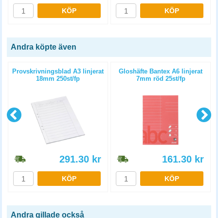
KÖP
KÖP
Andra köpte även
Provskrivningsblad A3 linjerat
Gloshäfte Bantex A6 linjerat
18mm 250st/fp
7mm röd 25st/fp
291.30
kr
161.30
kr
KÖP
KÖP
Andra gillade också