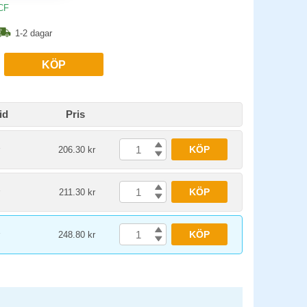
CF
1-2 dagar
KÖP
id
Pris
KÖP
206.30 kr
KÖP
211.30 kr
KÖP
248.80 kr