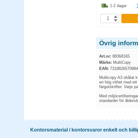
6.30
kr
198.80
kr
1-2 dagar
1-2 dagar
P
KÖP
Övrig infor
Art.nr:
88368165
Märke:
MultiCopy
EAN:
7318826570984
Multicopy A3 ohålat k
en hög vithet med ett
färgutskrifter. Varje p
Med miljöcertifiering
standarder för åldersbe
Kontorsmaterial / kontorsvaror enkelt och billi