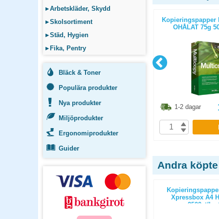
▸
Arbetskläder, Skydd
c Office A4
Kopieringspapper Multicopy A4
Kopieringspapper 
▸
Skolsortiment
kartong
OHÅLAT 115g 400ark/fp
OHÅLAT 75g 50
▸
Städ, Hygien
▸
Fika, Pentry
Bläck & Toner
Populära produkter
Nya produkter
6.30
kr
123.80
kr
1-2 dagar
1-2 dagar
Miljöprodukter
P
KÖP
Ergonomiprodukter
Guider
Andra köpte
g A4 1-10
Pärmregister papper Jopa A4 1-12
Kopieringspappe
10st/fp
Xpressbox A4 
2500st/ka