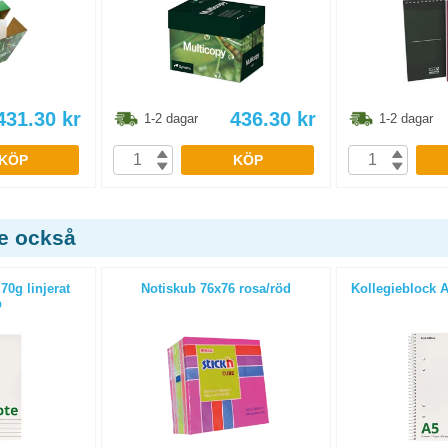
431.30
kr
436.30
kr
1-2 dagar
1-2 dagar
KÖP
KÖP
de också
70g linjerat
Notiskub 76x76 rosa/röd
Kollegieblock A5
p