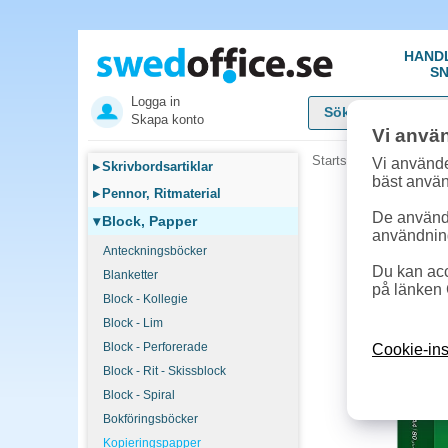
HAND
SN
Logga in
Skapa konto
Vi anvä
Startsida
»
Block, Pap
Vi använde
▸
Skrivbordsartiklar
bäst anvä
▸
Pennor, Ritmaterial
De används
▾
Block, Papper
användnin
Anteckningsböcker
Du kan acc
Blanketter
på länken 
Block - Kollegie
Block - Lim
Block - Perforerade
Cookie-ins
Block - Rit - Skissblock
Block - Spiral
Bokföringsböcker
Kopieringspapper