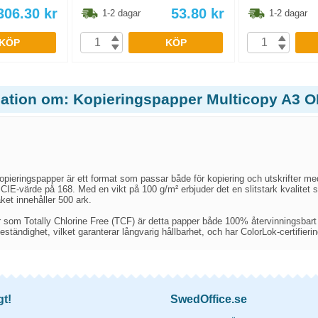
306.30
kr
53.80
kr
1-2 dagar
1-2 dagar
KÖP
KÖP
mation om: Kopieringspapper Multicopy A3 
opieringspapper är ett format som passar både för kopiering och utskrifter me
 CIE-värde på 168. Med en vikt på 100 g/m² erbjuder det en slitstark kvalitet 
aket innehåller 500 ark.
ar som Totally Chlorine Free (TCF) är detta papper både 100% återvinningsbart
ständighet, vilket garanterar långvarig hållbarhet, och har ColorLok-certifiering
gt!
SwedOffice.se