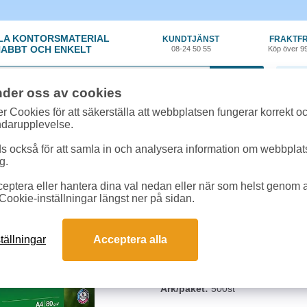
LA KONTORSMATERIAL
KUNDTJÄNST
FRAKTFR
ABBT OCH ENKELT
08-24 50 55
Köp över 9
0 var
nder oss av cookies
per
»
Kopieringspapper
»
Kopieringspapper Multicopy A3 OHÅLAT 100g 500
r Cookies för att säkerställa att webbplatsen fungerar korrekt o
ndarupplevelse.
Kopieringspapper Mul
 också för att samla in och analysera information om webbpla
g.
Ett obestruket och ytjämnt högkval
eptera eller hantera dina val nedan eller när som helst genom at
kopiering, inkjet och laserutskrift
Cookie-inställningar längst ner på sidan.
färgutskrift av lätta bilder. Pappre
nedbrytbart samt åldersbeständigt
tällningar
Acceptera alla
Format:
A3
Typ:
Ohålat
Ytvikt:
100g
Ark/paket:
500st