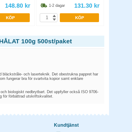
148.80
kr
131.30
kr
1-2 dagar
1-2 dag
KÖP
KÖP
OHÅLAT 100g 500st/paket
d bläckstråle- och laserteknik. Det obestrukna pappret har
som fungerar bra för svartvita kopior samt enklare
 och biologiskt nedbrytbart. Det uppfyller också ISO 9706-
 för förbättrad utskriftskvalitet.
Kundtjänst