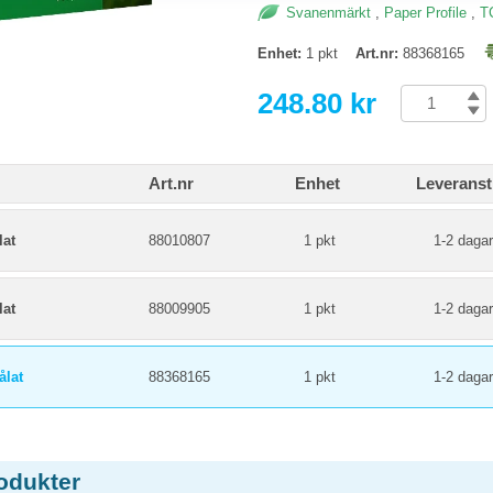
Svanenmärkt
,
Paper Profile
,
T
Enhet:
1 pkt
Art.nr:
88368165
248.80 kr
Art.nr
Enhet
Leveranst
lat
88010807
1 pkt
1-2 dagar
lat
88009905
1 pkt
1-2 dagar
ålat
88368165
1 pkt
1-2 dagar
odukter