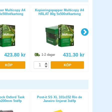
er Multicopy A4
Kopieringspapper Multicopy A4
Kopieringspa
x500st/kartong
HÅLAT 80g 5x500st/kartong
OHÅLAT 80
423.80
kr
431.30
kr
1-2 dagar
1-2 dag
KÖP
KÖP
ock Oxford Task
Post-it SS XL 101x152 Rio de
Kollegieblo
x200mm 5st/fp
Janeiro linjerat 3st/fp
A5 linjer