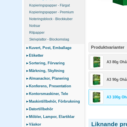
Kopieringspapper - Färgat
Kopieringspapper - Premium
Noteringsblock - Blockkuber
Notisar
Ritpapper
Skrivplattor - Blockomslag
Produktvarianter
▸
Kuvert, Post, Emballage
▸
Etiketter
A3 80g Ohå
▸
Sortering, Förvaring
▸
Märkning, Skyltning
▸
Almanackor, Planering
A3 90g Ohå
▸
Konferens, Presentation
▸
Kontorsmaskiner, Tele
A3 100g Oh
▸
Maskintillbehör, Förbrukning
▸
Datortillbehör
▸
Möbler, Lampor, Elartiklar
Liknande pr
▸
Väskor