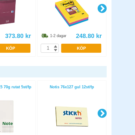
373.80
kr
248.80
kr
1-2 dagar
1-2 dag
KÖP
KÖP
 70g rutat 5st/fp
Notis 76x127 gul 12st/fp
Notis Recycl