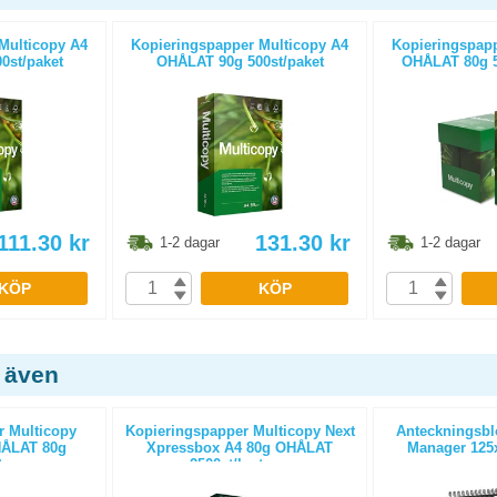
Multicopy A4
Kopieringspapper Multicopy A4
Kopieringspapp
0st/paket
OHÅLAT 90g 500st/paket
OHÅLAT 80g 5
111.30
kr
131.30
kr
1-2 dagar
1-2 dagar
KÖP
KÖP
 även
r Multicopy
Kopieringspapper Multicopy Next
Anteckningsbl
HÅLAT 80g
Xpressbox A4 80g OHÅLAT
Manager 125
rtong
2500st/kartong