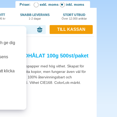
Priser:
exkl. moms
inkl. moms
ITT
SNABB LEVERANS
STORT UTBUD
95 kr
1-2 dagar
Över 12.000 artiklar
TILL KASSAN
or, 0.00 kr
st/paket
ch ge dig
ticopy A3 OHÅLAT 100g 500st/paket
tsens
itativt
kopieringspapper
med hög vithet. Skapat för
t klicka
, främst för svartvita kopior, men fungerar även väl för
t är totalt klorfritt, 100% återvinningsbart och
 enligt ISO 9706. Vithet CIE168. ColorLok-märkt.