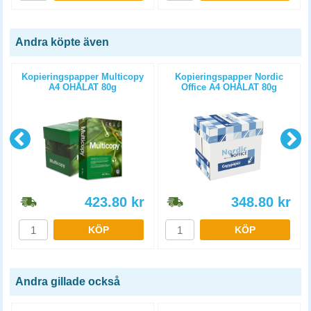
Andra köpte även
Kopieringspapper Multicopy
Kopieringspapper Nordic
A4 OHÅLAT 80g
Office A4 OHÅLAT 80g
5x500st/kartong
5x500st/kartong
423.80
kr
348.80
kr
KÖP
KÖP
Andra gillade också