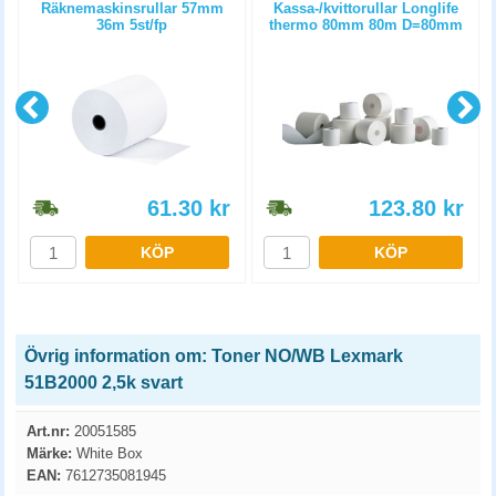
m
Räknemaskinsrullar 57mm
Kassa-/kvittorullar Longlife
36m 5st/fp
thermo 80mm 80m D=80mm
3st/fp
61.30
kr
123.80
kr
KÖP
KÖP
Övrig information om: Toner NO/WB Lexmark
51B2000 2,5k svart
Art.nr:
20051585
Märke:
White Box
EAN:
7612735081945