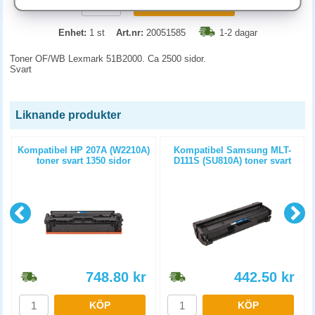
KÖP
Enhet:
1 st
Art.nr:
20051585
1-2 dagar
Toner OF/WB Lexmark 51B2000. Ca 2500 sidor.
Svart
Liknande produkter
Kompatibel HP 207A (W2210A)
Kompatibel Samsung MLT-
toner svart 1350 sidor
D111S (SU810A) toner svart
1000 sidor
748.80
kr
442.50
kr
KÖP
KÖP