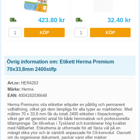
423.80
kr
32.40
kr
KÖP
KÖP
Övrig information om: Etikett Herma Premium
70x33,8mm 2400st/fp
Art.nr:
HER4263
Märke:
Herma
EAN:
4004182036648
Herma Premiums vita etiketter erbjuder en pålitlig och permanent
vidhäftning, vilket gör dem lämpliga för alla typer av märkbehov. Med
måtten 70 x 33,8 mm får du totalt 2400 etiketter i förpackningen,
vilket ger ett generöst antal för både hemmabruk och professionella
tillämpningar. De tillverkas i Tyskland och kombinerar hög kvalitet
med hållbarhet. Etiketterna är utformade för att fästa väl på en
mängd olika ytor och är särskilt anpassade för C6-konvolut. Oavsett
om du organiserar dokument, packar varor eller märker