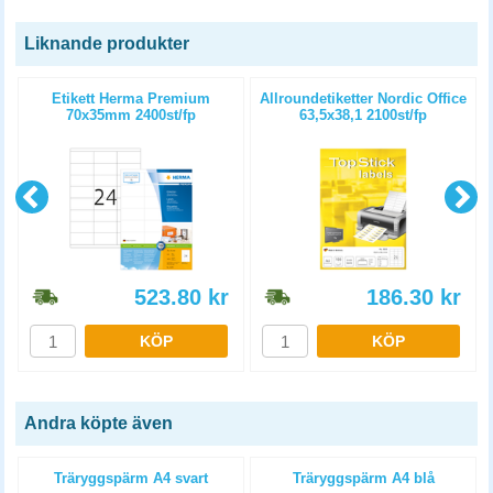
Liknande produkter
Etikett Herma Premium
Allroundetiketter Nordic Office
70x35mm 2400st/fp
63,5x38,1 2100st/fp
523.80
kr
186.30
kr
KÖP
KÖP
Andra köpte även
4
Träryggspärm A4 svart
Träryggspärm A4 blå