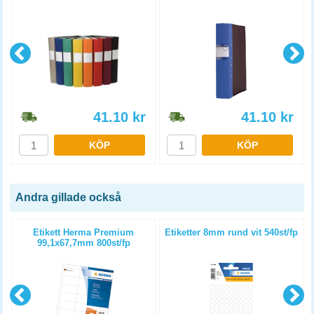
41.10
kr
41.10
kr
KÖP
KÖP
Andra gillade också
4
Etikett Herma Premium
Etiketter 8mm rund vit 540st/fp
99,1x67,7mm 800st/fp