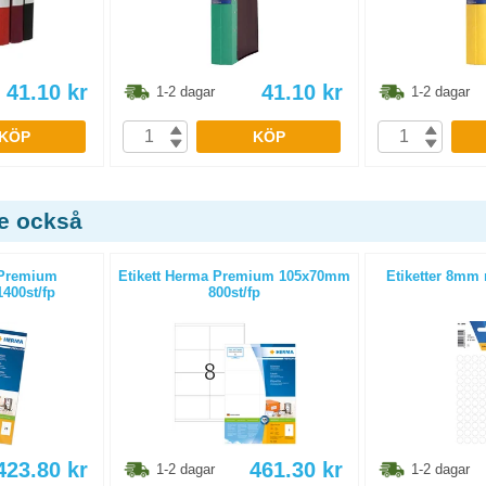
41.10
kr
41.10
kr
1-2 dagar
1-2 dagar
KÖP
KÖP
de också
 Premium
Etikett Herma Premium 105x70mm
Etiketter 8mm r
400st/fp
800st/fp
423.80
kr
461.30
kr
1-2 dagar
1-2 dagar