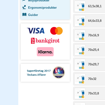
Miljöprodukter
63,5x38,1
Ergonomiprodukter
Guider
64,6x33,8
70x16,9
70x25,4
70x29,7
70x32
70x33,8