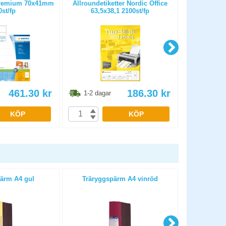
Premium 70x41mm
Allroundetiketter Nordic Office
Etikett Her
st/fp
63,5x38,1 2100st/fp
461.30
kr
186.30
kr
1-2 dagar
1-2 dag
KÖP
KÖP
ärm A4 gul
Träryggspärm A4 vinröd
Träry