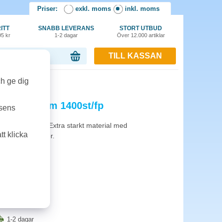
Priser:
exkl. moms
inkl. moms
ITT
SNABB LEVERANS
STORT UTBUD
95 kr
1-2 dagar
Över 12.000 artiklar
TILL KASSAN
or, 0.00 kr
ch ge dig
m 105x41mm 1400st/fp
tsens
vart/vitt och färg. Extra starkt material med
t klicka
ngsfria utskrifter.
1-2 dagar