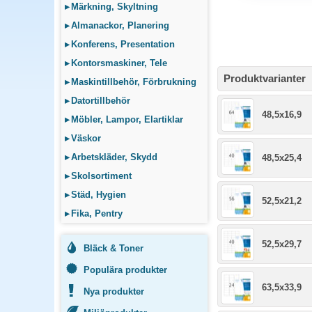
▸
Märkning, Skyltning
▸
Almanackor, Planering
▸
Konferens, Presentation
▸
Kontorsmaskiner, Tele
Produktvarianter
▸
Maskintillbehör, Förbrukning
▸
Datortillbehör
48,5x16,9
▸
Möbler, Lampor, Elartiklar
▸
Väskor
▸
Arbetskläder, Skydd
48,5x25,4
▸
Skolsortiment
▸
Städ, Hygien
52,5x21,2
▸
Fika, Pentry
52,5x29,7
Bläck & Toner
Populära produkter
63,5x33,9
Nya produkter