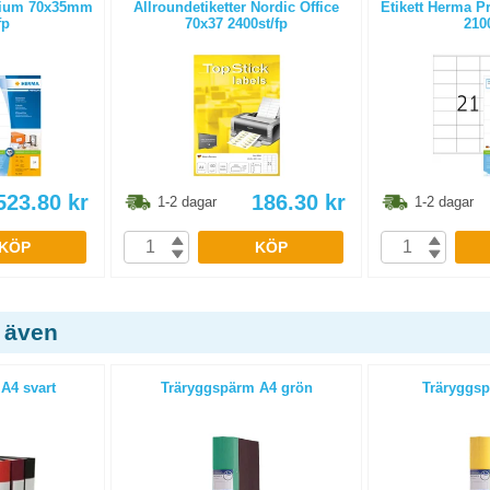
mium 70x35mm
Allroundetiketter Nordic Office
Etikett Herma 
fp
70x37 2400st/fp
2100
523.80
kr
186.30
kr
1-2 dagar
1-2 dagar
KÖP
KÖP
 även
A4 svart
Träryggspärm A4 grön
Träryggsp