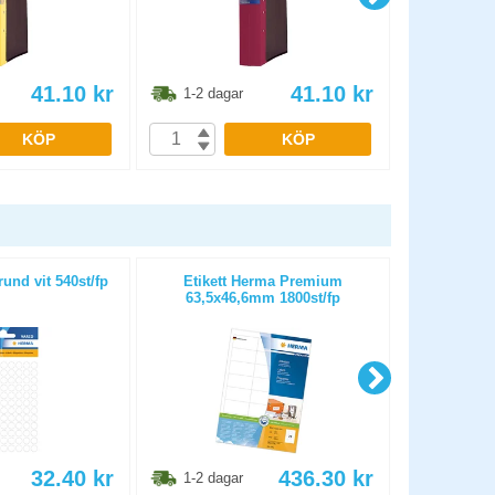
41.10
kr
41.10
kr
1-2 dagar
1-2 dag
KÖP
KÖP
und vit 540st/fp
Etikett Herma Premium
Etiket
63,5x46,6mm 1800st/fp
32.40
kr
436.30
kr
1-2 dagar
1-2 dag