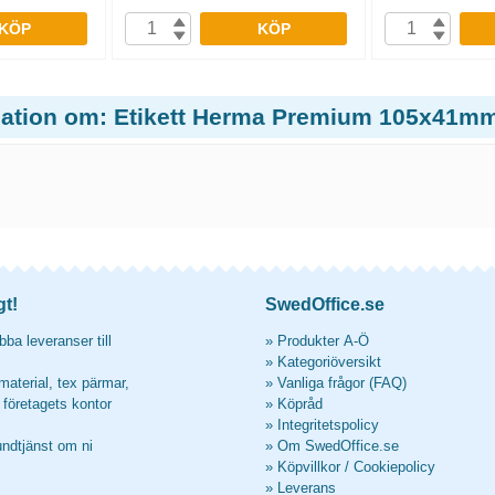
KÖP
KÖP
mation om: Etikett Herma Premium 105x41mm
gt!
SwedOffice.se
ba leveranser till
»
Produkter A-Ö
»
Kategoriöversikt
material, tex pärmar,
»
Vanliga frågor (FAQ)
l företagets kontor
»
Köpråd
»
Integritetspolicy
undtjänst om ni
»
Om SwedOffice.se
»
Köpvillkor
/
Cookiepolicy
»
Leverans