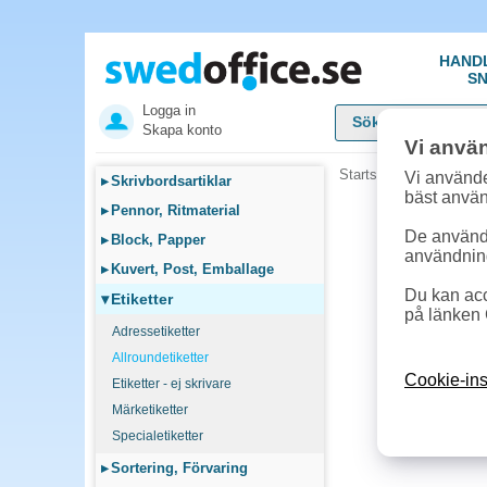
HAND
SN
Logga in
Skapa konto
Vi anvä
Startsida
»
Etiketter
»
A
Vi använde
▸
Skrivbordsartiklar
bäst anvä
▸
Pennor, Ritmaterial
De används
▸
Block, Papper
användnin
▸
Kuvert, Post, Emballage
Du kan acc
▾
Etiketter
på länken 
Adressetiketter
Allroundetiketter
Cookie-ins
Etiketter - ej skrivare
Märketiketter
Specialetiketter
▸
Sortering, Förvaring