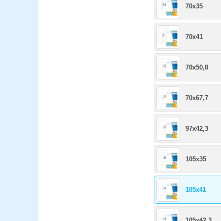
70x35
70x41
70x50,8
70x67,7
97x42,3
105x35
105x41
105x42,3