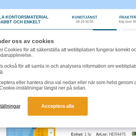
LA KONTORSMATERIAL
KUNDTJÄNST
FRAKTFR
ABBT OCH ENKELT
08-24 50 55
Köp över 9
0 var
nder oss av cookies
llroundetiketter
»
Etikett Herma Premium 105x41mm 1400st/fp
r Cookies för att säkerställa att webbplatsen fungerar korrekt o
ndarupplevelse.
Etikett Herma Premiu
 också för att samla in och analysera information om webbpla
g.
Etiketter på A4-ark för utskrift i s
eptera eller hantera dina val nedan eller när som helst genom at
säkerhetskant för garanterat störni
Cookie-inställningar längst ner på sidan.
Begränsad returrätt
tällningar
Acceptera alla
Enhet:
1 fp
Art.nr:
HER4475