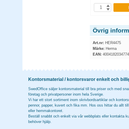
P
KÖP
Övrig infor
Art.nr:
HER4475
Märke:
Herma
EAN:
4004182034774
Kontorsmaterial / kontorsvaror enkelt och billi
SwedOffice säljer kontorsmaterial till bra priser och med snab
företag och privatpersoner inom hela Sverige.
Vi har ett stort sortiment inom skrivbordsartiklar och kontors
pennor, papper, kuvert och fika mm. Hos oss hittar du allt til
eller hemmakontoret.
Beställ snabbt och enkelt via vår webbplats eller kontakta k
behöver hjälp.