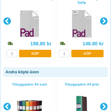
5st/fp
198.80
kr
148.80
kr
KÖP
KÖP
Andra köpte även
4
Träryggspärm A4 svart
Träryggspärm A4 grön