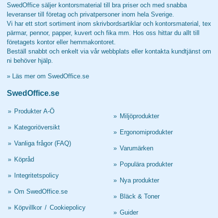
SwedOffice säljer kontorsmaterial till bra priser och med snabba
leveranser till företag och privatpersoner inom hela Sverige.
Vi har ett stort sortiment inom skrivbordsartiklar och kontorsmaterial, tex
pärmar, pennor, papper, kuvert och fika mm. Hos oss hittar du allt till
företagets kontor eller hemmakontoret.
Beställ snabbt och enkelt via vår webbplats eller kontakta kundtjänst om
ni behöver hjälp.
»
Läs mer om SwedOffice.se
SwedOffice.se
»
Produkter A-Ö
»
Miljöprodukter
»
Kategoriöversikt
»
Ergonomiprodukter
»
Vanliga frågor (FAQ)
»
Varumärken
»
Köpråd
»
Populära produkter
»
Integritetspolicy
»
Nya produkter
»
Om SwedOffice.se
»
Bläck & Toner
»
Köpvillkor
/
Cookiepolicy
»
Guider