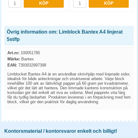
KÖP
KÖP
Övrig information om: Limblock Bantex A4 linjerat
5st/fp
Art.nr:
100051785
Märke:
Bantex
EAN:
7393032997398
Limblocket Bantex A4 är en användbar skrivhjälp med linjerade sidor,
idealisk för både anteckningar och strukturerat arbete. Varje block
innehåller 100 ark av lättviktigt papper på 60 gram per kvadratmeter,
vilket gör det lätt att hantera. Den limmade kantens konstruktion på
kortsidan gör det enkelt att riva av sidorna. Med papprets vita färg
får du tydlig läsbarhet. Produkten levereras i en förpackning med fem
block, vilket gör den praktisk för daglig användning.
Kontorsmaterial / kontorsvaror enkelt och billigt!