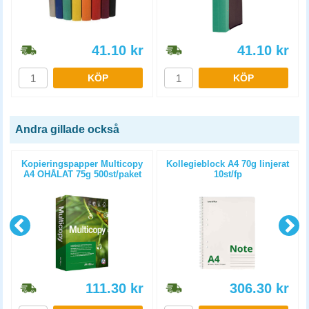
41.10
kr
41.10
kr
KÖP
KÖP
Andra gillade också
Kopieringspapper Multicopy
Kollegieblock A4 70g linjerat
A4 OHÅLAT 75g 500st/paket
10st/fp
111.30
kr
306.30
kr