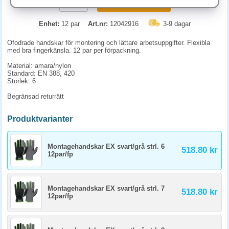
KÖP
Enhet:
12 par
Art.nr:
12042916
3-9 dagar
Ofodrade handskar för montering och lättare arbetsuppgifter. Flexibla
med bra fingerkänsla. 12 par per förpackning.
Material: amara/nylon
Standard: EN 388, 420
Storlek: 6
Begränsad returrätt
Produktvarianter
Montagehandskar EX svart/grå strl. 6
518.80 kr
12par/fp
Montagehandskar EX svart/grå strl. 7
518.80 kr
12par/fp