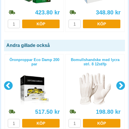
423.80
kr
348.80
kr
KÖP
KÖP
Andra gillade också
Öronproppar Eco Damp 200
Bomullshandske med lycra
par
strl. 8 12st/fp
517.50
kr
198.80
kr
KÖP
KÖP