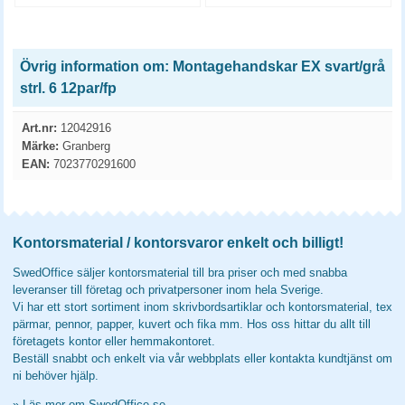
Övrig information om: Montagehandskar EX svart/grå
strl. 6 12par/fp
Art.nr:
12042916
Märke:
Granberg
EAN:
7023770291600
Kontorsmaterial / kontorsvaror enkelt och billigt!
SwedOffice säljer kontorsmaterial till bra priser och med snabba
leveranser till företag och privatpersoner inom hela Sverige.
Vi har ett stort sortiment inom skrivbordsartiklar och kontorsmaterial, tex
pärmar, pennor, papper, kuvert och fika mm. Hos oss hittar du allt till
företagets kontor eller hemmakontoret.
Beställ snabbt och enkelt via vår webbplats eller kontakta kundtjänst om
ni behöver hjälp.
»
Läs mer om SwedOffice.se