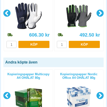
606.30
kr
492.50
kr
KÖP
KÖP
Andra köpte även
Kopieringspapper Multicopy
Kopieringspapper Nordic
A4 OHÅLAT 80g
Office A4 OHÅLAT 80g
5x500st/kartong
5x500st/kartong