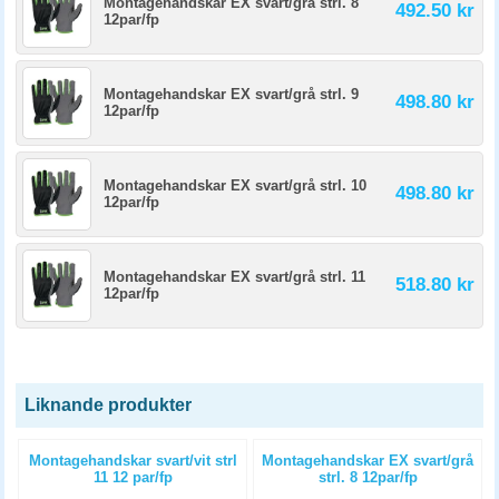
Montagehandskar EX svart/grå strl. 8
492.50 kr
12par/fp
Montagehandskar EX svart/grå strl. 9
498.80 kr
12par/fp
Montagehandskar EX svart/grå strl. 10
498.80 kr
12par/fp
Montagehandskar EX svart/grå strl. 11
518.80 kr
12par/fp
Liknande produkter
U
Montagehandskar svart/vit strl
Montagehandskar EX svart/grå
11 12 par/fp
strl. 8 12par/fp