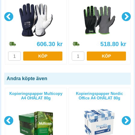
606.30
kr
518.80
kr
KÖP
KÖP
Andra köpte även
Kopieringspapper Multicopy
Kopieringspapper Nordic
A4 OHÅLAT 80g
Office A4 OHÅLAT 80g
5x500st/kartong
5x500st/kartong