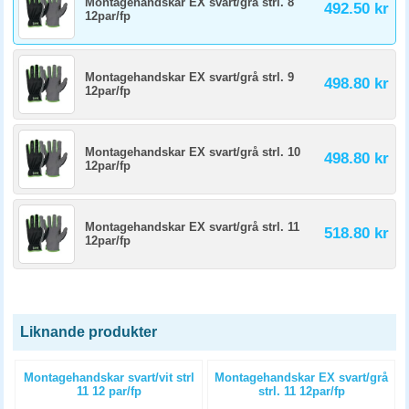
Montagehandskar EX svart/grå strl. 8
492.50 kr
12par/fp
Montagehandskar EX svart/grå strl. 9
498.80 kr
12par/fp
Montagehandskar EX svart/grå strl. 10
498.80 kr
12par/fp
Montagehandskar EX svart/grå strl. 11
518.80 kr
12par/fp
Liknande produkter
l
Montagehandskar svart/vit strl
Montagehandskar EX svart/grå
11 12 par/fp
strl. 11 12par/fp