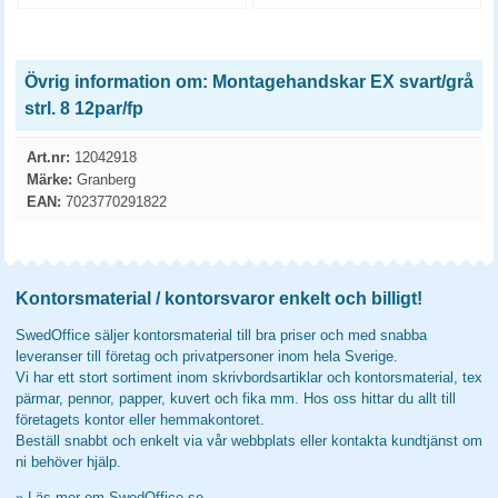
Övrig information om: Montagehandskar EX svart/grå
strl. 8 12par/fp
Art.nr:
12042918
Märke:
Granberg
EAN:
7023770291822
Kontorsmaterial / kontorsvaror enkelt och billigt!
SwedOffice säljer kontorsmaterial till bra priser och med snabba
leveranser till företag och privatpersoner inom hela Sverige.
Vi har ett stort sortiment inom skrivbordsartiklar och kontorsmaterial, tex
pärmar, pennor, papper, kuvert och fika mm. Hos oss hittar du allt till
företagets kontor eller hemmakontoret.
Beställ snabbt och enkelt via vår webbplats eller kontakta kundtjänst om
ni behöver hjälp.
»
Läs mer om SwedOffice.se