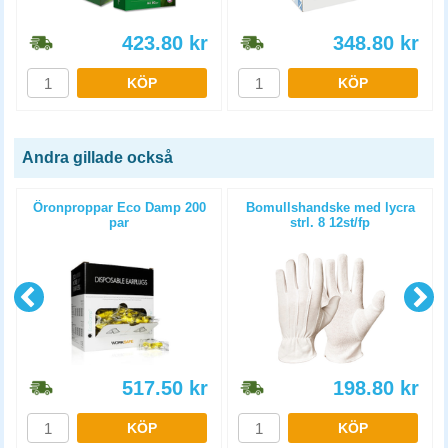
423.80
kr
348.80
kr
KÖP
KÖP
Andra gillade också
Öronproppar Eco Damp 200
Bomullshandske med lycra
par
strl. 8 12st/fp
517.50
kr
198.80
kr
KÖP
KÖP