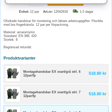
KÖP
Enhet:
12 par
Art.nr:
12042918
1-2 dagar
Ofodrade handskar för montering och lättare arbetsuppgifter. Flexibla
med bra fingerkänsla. 12 par per förpackning.
Material: amara/nylon
Standard: EN 388, 420
Storlek: 8
Begränsad returrätt
Produktvarianter
Montagehandskar EX svart/grå strl. 6
518.80 kr
12par/fp
Montagehandskar EX svart/grå strl. 7
518.80 kr
12par/fp