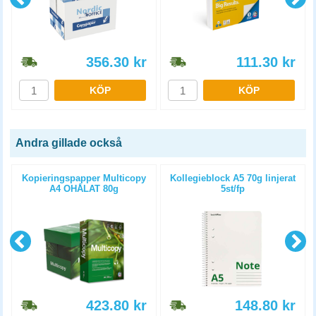
356.30
kr
111.30
kr
KÖP
KÖP
Andra gillade också
Kopieringspapper Multicopy
Kollegieblock A5 70g linjerat
A4 OHÅLAT 80g
5st/fp
5x500st/kartong
423.80
kr
148.80
kr