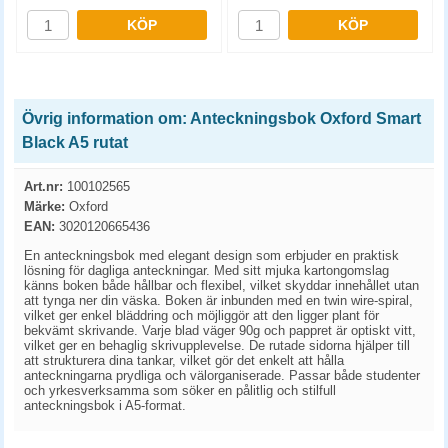
KÖP
KÖP
Övrig information om: Anteckningsbok Oxford Smart
Black A5 rutat
Art.nr:
100102565
Märke:
Oxford
EAN:
3020120665436
En anteckningsbok med elegant design som erbjuder en praktisk
lösning för dagliga anteckningar. Med sitt mjuka kartongomslag
känns boken både hållbar och flexibel, vilket skyddar innehållet utan
att tynga ner din väska. Boken är inbunden med en twin wire-spiral,
vilket ger enkel bläddring och möjliggör att den ligger plant för
bekvämt skrivande. Varje blad väger 90g och pappret är optiskt vitt,
vilket ger en behaglig skrivupplevelse. De rutade sidorna hjälper till
att strukturera dina tankar, vilket gör det enkelt att hålla
anteckningarna prydliga och välorganiserade. Passar både studenter
och yrkesverksamma som söker en pålitlig och stilfull
anteckningsbok i A5-format.