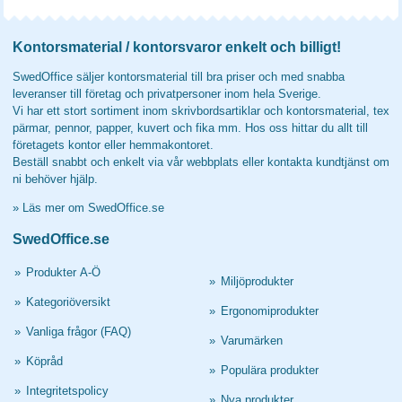
Kontorsmaterial / kontorsvaror enkelt och billigt!
SwedOffice säljer kontorsmaterial till bra priser och med snabba
leveranser till företag och privatpersoner inom hela Sverige.
Vi har ett stort sortiment inom skrivbordsartiklar och kontorsmaterial, tex
pärmar, pennor, papper, kuvert och fika mm. Hos oss hittar du allt till
företagets kontor eller hemmakontoret.
Beställ snabbt och enkelt via vår webbplats eller kontakta kundtjänst om
ni behöver hjälp.
»
Läs mer om SwedOffice.se
SwedOffice.se
»
Produkter A-Ö
»
Miljöprodukter
»
Kategoriöversikt
»
Ergonomiprodukter
»
Vanliga frågor (FAQ)
»
Varumärken
»
Köpråd
»
Populära produkter
»
Integritetspolicy
»
Nya produkter