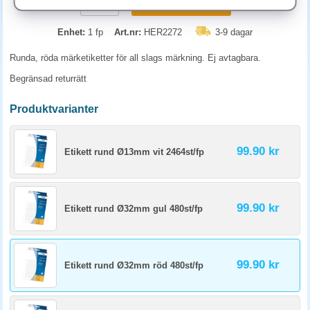
KÖP
Enhet:
1 fp
Art.nr:
HER2272
3-9 dagar
Runda, röda märketiketter för all slags märkning. Ej avtagbara.
Begränsad returrätt
Produktvarianter
99.90 kr
Etikett rund Ø13mm vit 2464st/fp
99.90 kr
Etikett rund Ø32mm gul 480st/fp
99.90 kr
Etikett rund Ø32mm röd 480st/fp