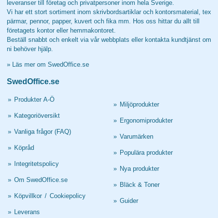
leveranser till företag och privatpersoner inom hela Sverige.
Vi har ett stort sortiment inom skrivbordsartiklar och kontorsmaterial, tex
pärmar, pennor, papper, kuvert och fika mm. Hos oss hittar du allt till
företagets kontor eller hemmakontoret.
Beställ snabbt och enkelt via vår webbplats eller kontakta kundtjänst om
ni behöver hjälp.
»
Läs mer om SwedOffice.se
SwedOffice.se
»
Produkter A-Ö
»
Miljöprodukter
»
Kategoriöversikt
»
Ergonomiprodukter
»
Vanliga frågor (FAQ)
»
Varumärken
»
Köpråd
»
Populära produkter
»
Integritetspolicy
»
Nya produkter
»
Om SwedOffice.se
»
Bläck & Toner
»
Köpvillkor
/
Cookiepolicy
»
Guider
»
Leverans