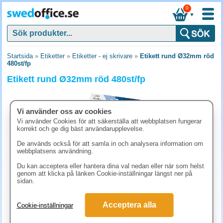
0
▼
Startsida
»
Etiketter
»
Etiketter - ej skrivare
»
Etikett rund Ø32mm röd
480st/fp
Etikett rund Ø32mm röd 480st/fp
Vi använder oss av cookies
Vi använder Cookies för att säkerställa att webbplatsen fungerar
korrekt och ge dig bäst användarupplevelse.
De används också för att samla in och analysera information om
webbplatsens användning.
Du kan acceptera eller hantera dina val nedan eller när som helst
genom att klicka på länken Cookie-inställningar längst ner på
sidan.
99.90 kr
Acceptera alla
Cookie-inställningar
(inkl. moms)