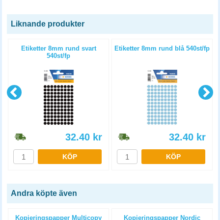
Liknande produkter
Etiketter 8mm rund svart
Etiketter 8mm rund blå 540st/fp
540st/fp
32.40
kr
32.40
kr
KÖP
KÖP
Andra köpte även
Kopieringspapper Multicopy
Kopieringspapper Nordic