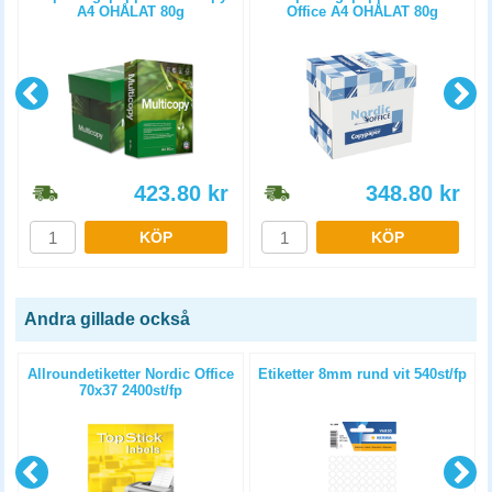
A4 OHÅLAT 80g
Office A4 OHÅLAT 80g
5x500st/kartong
5x500st/kartong
423.80
kr
348.80
kr
KÖP
KÖP
Andra gillade också
Allroundetiketter Nordic Office
Etiketter 8mm rund vit 540st/fp
70x37 2400st/fp