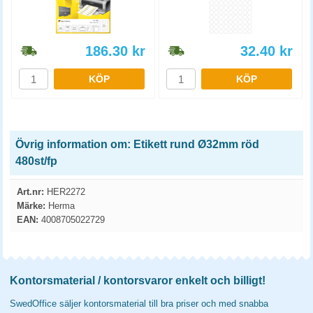
186.30
kr
32.40
kr
KÖP
KÖP
Övrig information om: Etikett rund Ø32mm röd
480st/fp
Art.nr:
HER2272
Märke:
Herma
EAN:
4008705022729
Kontorsmaterial / kontorsvaror enkelt och billigt!
SwedOffice säljer kontorsmaterial till bra priser och med snabba