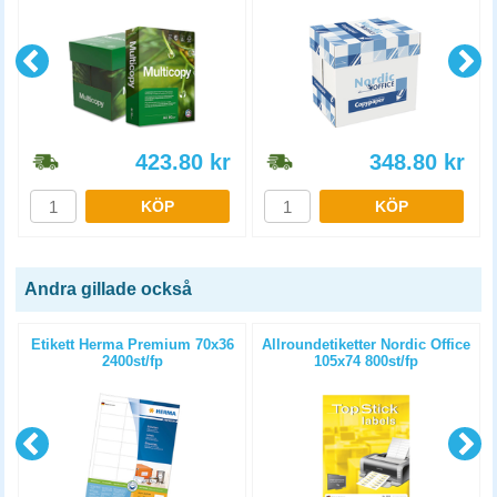
423.80
kr
348.80
kr
KÖP
KÖP
Andra gillade också
Etikett Herma Premium 70x36
Allroundetiketter Nordic Office
2400st/fp
105x74 800st/fp