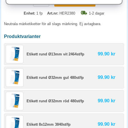
KÖP
Enhet:
1 fp
Art.nr:
HER2380
1-2 dagar
Neutrala märketiketter för all slags märkning. Ej avtagbara.
Produktvarianter
99.90 kr
Etikett rund Ø13mm vit 2464st/fp
99.90 kr
Etikett rund Ø32mm gul 480st/fp
99.90 kr
Etikett rund Ø32mm röd 480st/fp
99.90 kr
Etikett 8x12mm 3840st/fp