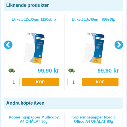
Liknande produkter
Etikett 12x30mm1120st/fp
Etikett 13x40mm 896st/fp
99.90
kr
99.90
kr
KÖP
KÖP
Andra köpte även
Kopieringspapper Multicopy
Kopieringspapper Nordic
A4 OHÅLAT 80g
Office A4 OHÅLAT 80g
5x500st/kartong
5x500st/kartong