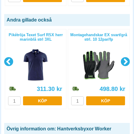
Andra gillade också
Pikétröja Texet Surf RSX herr
Montagehandskar EX svart/grå
marinblå strl 3XL
strl. 10 12par/fp
311.30
kr
498.80
kr
KÖP
KÖP
Övrig information om: Hantverksbyxor Worker