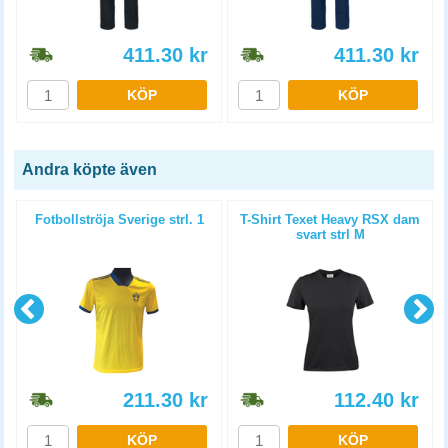
411.30
kr
411.30
kr
KÖP
KÖP
Andra köpte även
Fotbollströja Sverige strl. 1
T-Shirt Texet Heavy RSX dam
svart strl M
211.30
kr
112.40
kr
KÖP
KÖP