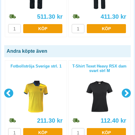
511.30
kr
411.30
kr
KÖP
KÖP
Andra köpte även
Fotbollströja Sverige strl. 1
T-Shirt Texet Heavy RSX dam
svart strl M
211.30
kr
112.40
kr
KÖP
KÖP