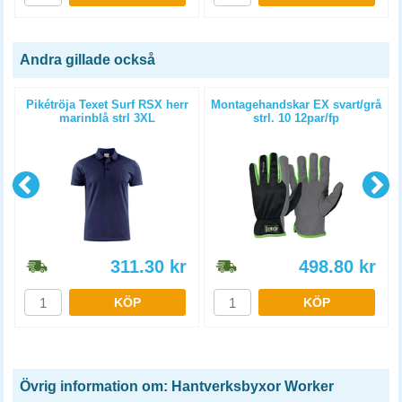
Andra gillade också
Pikétröja Texet Surf RSX herr
Montagehandskar EX svart/grå
marinblå strl 3XL
strl. 10 12par/fp
311.30
kr
498.80
kr
KÖP
KÖP
Övrig information om: Hantverksbyxor Worker