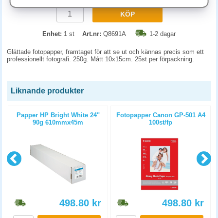
KÖP
Enhet:
1 st
Art.nr:
Q8691A
1-2 dagar
Glättade fotopapper, framtaget för att se ut och kännas precis som ett
professionellt fotografi. 250g. Mått 10x15cm. 25st per förpackning.
Liknande produkter
m
Papper HP Bright White 24"
Fotopapper Canon GP-501 A4
90g 610mmx45m
100st/fp
498.80
kr
498.80
kr