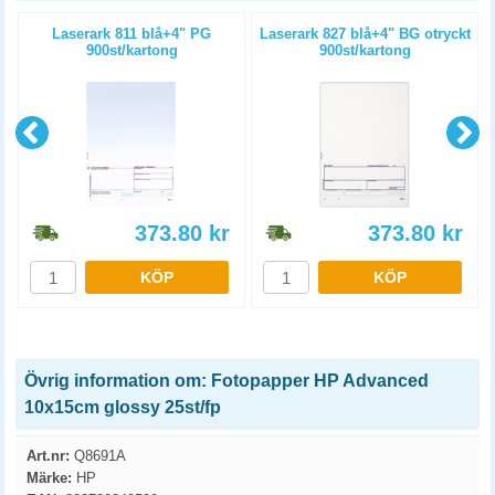
)
Laserark 811 blå+4" PG
Laserark 827 blå+4" BG otryckt
900st/kartong
900st/kartong
373.80
kr
373.80
kr
KÖP
KÖP
Övrig information om: Fotopapper HP Advanced
10x15cm glossy 25st/fp
Art.nr:
Q8691A
Märke:
HP