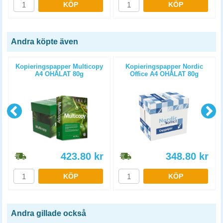
KÖP
KÖP
Andra köpte även
Kopieringspapper Multicopy
Kopieringspapper Nordic
A4 OHÅLAT 80g
Office A4 OHÅLAT 80g
5x500st/kartong
5x500st/kartong
423.80
kr
348.80
kr
KÖP
KÖP
Andra gillade också