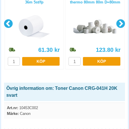
36m 5st/fp
thermo 80mm 80m D=80mm
3st/fp
61.30
kr
123.80
kr
KÖP
KÖP
Övrig information om: Toner Canon CRG-041H 20K
svart
Art.nr:
10453C002
Märke:
Canon