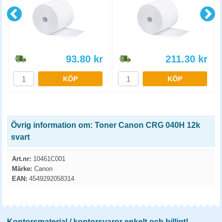
93.80
kr
211.30
kr
KÖP
KÖP
Övrig information om: Toner Canon CRG 040H 12k
svart
Art.nr:
10461C001
Märke:
Canon
EAN:
4549292058314
Kontorsmaterial / kontorsvaror enkelt och billigt!