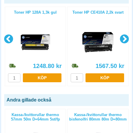
Toner HP 128A 1,3k gul
Toner HP CE410A 2,2k svart
1248.80
kr
1567.50
kr
KÖP
KÖP
Andra gillade också
)
Kassa-/kvittorullar thermo
Kassa-/kvittorullar thermo
57mm 50m D=64mm 5st/fp
bisfenolfri 80mm 80m D=80mm
6st/fp