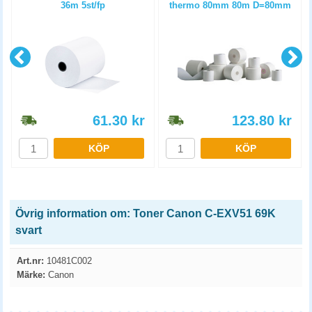
36m 5st/fp
thermo 80mm 80m D=80mm
3st/fp
61.30
kr
123.80
kr
KÖP
KÖP
Övrig information om: Toner Canon C-EXV51 69K
svart
Art.nr:
10481C002
Märke:
Canon