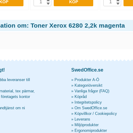
KÖP
KÖP
mation om: Toner Xerox 6280 2,2k magenta
gt!
SwedOffice.se
ba leveranser till
»
Produkter A-Ö
»
Kategoriöversikt
material, tex pärmar,
»
Vanliga frågor (FAQ)
l företagets kontor
»
Köpråd
»
Integritetspolicy
undtjänst om ni
»
Om SwedOffice.se
»
Köpvillkor
/
Cookiepolicy
»
Leverans
»
Miljöprodukter
»
Ergonomiprodukter