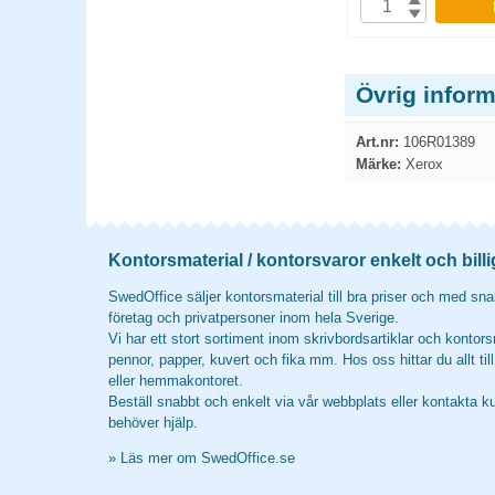
P
KÖP
Övrig infor
Art.nr:
106R01389
Märke:
Xerox
Kontorsmaterial / kontorsvaror enkelt och billi
SwedOffice säljer kontorsmaterial till bra priser och med snab
företag och privatpersoner inom hela Sverige.
Vi har ett stort sortiment inom skrivbordsartiklar och kontors
pennor, papper, kuvert och fika mm. Hos oss hittar du allt til
eller hemmakontoret.
Beställ snabbt och enkelt via vår webbplats eller kontakta k
behöver hjälp.
»
Läs mer om SwedOffice.se