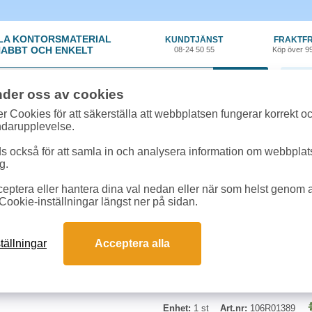
LA KONTORSMATERIAL
KUNDTJÄNST
FRAKTFR
ABBT OCH ENKELT
08-24 50 55
Köp över 9
0 var
nder oss av cookies
ehör, Förbrukning
»
Toner Xerox
»
Toner Xerox 6280 2,2k magenta
r Cookies för att säkerställa att webbplatsen fungerar korrekt o
ndarupplevelse.
Toner Xerox 6280 2,2
 också för att samla in och analysera information om webbpla
g.
Xerox original toner. Kapacitet: C
eptera eller hantera dina val nedan eller när som helst genom at
Cookie-inställningar längst ner på sidan.
tällningar
Acceptera alla
Enhet:
1 st
Art.nr:
106R01389