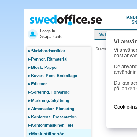
HAND
SN
Logga in
Skapa konto
Vi anvä
Startsida
»
Maskintillb
Vi använde
▸
Skrivbordsartiklar
bäst anvä
▸
Pennor, Ritmaterial
De används
▸
Block, Papper
användnin
▸
Kuvert, Post, Emballage
Du kan acc
▸
Etiketter
på länken 
▸
Sortering, Förvaring
▸
Märkning, Skyltning
Cookie-ins
▸
Almanackor, Planering
▸
Konferens, Presentation
▸
Kontorsmaskiner, Tele
▾
Maskintillbehör,