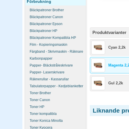
Förbrukning
Bläckpatroner Brother
Bläckpatroner Canon
Bläckpatroner Epson
Bläckpatroner HP
Produktvarianter
Bläckpatroner Kompatibla HP
Film - Kopieringsmaskin
Cyan 2,2k
Färgband - Skrivmaskin - Räknare
Karbonpapper
Magenta 2,
Papper- Bläckstråleskrivare
Papper- Laserskrivare
Räknerullar - Kassarullar
Gul 2,2k
Tabulatorpapper - Kedjeblanketter
Toner Brother
Toner Canon
Toner HP
Liknande pr
Toner kompatibla
Toner Konica Minolta
Toner Kyocera