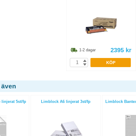
2395
kr
1-2 dagar
KÖP
 även
injerat 5st/fp
Limblock A6 linjerat 3st/fp
Limblock Bantex 