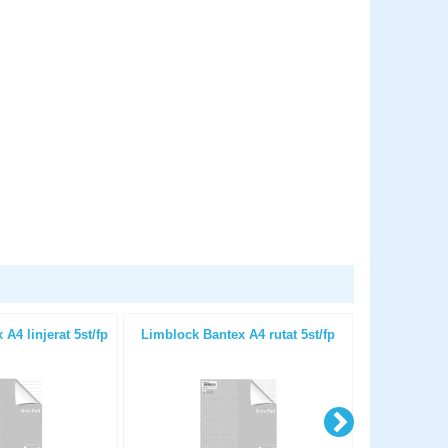
A4 linjerat 5st/fp
Limblock Bantex A4 rutat 5st/fp
Kopierings
OHÅLAT 80