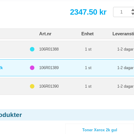
2347.50 kr
Art.nr
Enhet
Leveranst
106R01388
1 st
1-2 dagar
2k
106R01389
1 st
1-2 dagar
106R01390
1 st
1-2 dagar
odukter
Toner Xerox 2k gul