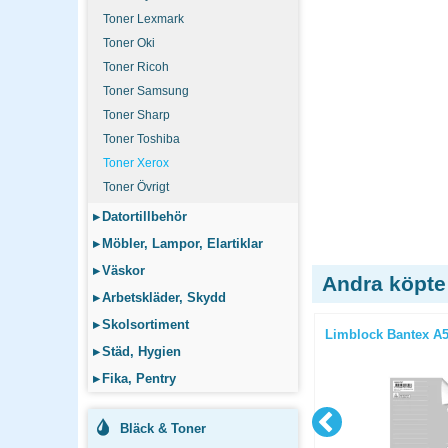
Toner Lexmark
Toner Oki
Toner Ricoh
Toner Samsung
Toner Sharp
Toner Toshiba
Toner Xerox
Toner Övrigt
▸
Datortillbehör
▸
Möbler, Lampor, Elartiklar
▸
Väskor
Andra köpte
▸
Arbetskläder, Skydd
▸
Skolsortiment
jerat 5st/fp
Toalettpapper Tork Premium 3
Limblock Bantex A5 l
lager T4 42 rullar/bal
▸
Städ, Hygien
▸
Fika, Pentry
Bläck & Toner