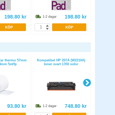
198.80
kr
198.80
kr
1-2 dagar
1-2 dag
KÖP
KÖP
llar thermo 57mm
Kompatibel HP 207A (W2210A)
Kassa-/kvit
mm 5st/fp
toner svart 1350 sidor
25m D
93.80
kr
748.80
kr
1-2 dagar
1-2 dag