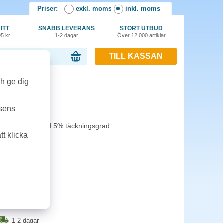
Priser:
exkl. moms
inkl. moms
ITT
SNABB LEVERANS
STORT UTBUD
95 kr
1-2 dagar
Över 12.000 artiklar
TILL KASSAN
or, 0.00 kr
ch ge dig
k magenta
tsens
a. 2 200 sidor vid 5% täckningsgrad.
t klicka
1-2 dagar