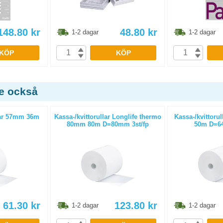
148.80
kr
48.80
kr
1-2 dagar
1-2 dagar
KÖP
KÖP
de också
ar 57mm 36m
Kassa-/kvittorullar Longlife thermo
Kassa-/kvittoru
80mm 80m D=80mm 3st/fp
50m D=64
61.30
kr
123.80
kr
1-2 dagar
1-2 dagar