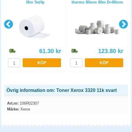
36m 5st/fp
thermo 80mm 80m D=80mm
3st/fp
61.30
kr
123.80
kr
KÖP
KÖP
Övrig information om: Toner Xerox 3320 11k svart
Art.nr:
106R02307
Märke:
Xerox