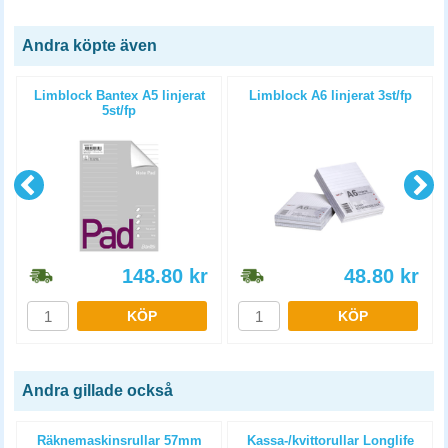
Andra köpte även
Limblock Bantex A5 linjerat
Limblock A6 linjerat 3st/fp
5st/fp
148.80
kr
48.80
kr
KÖP
KÖP
Andra gillade också
Räknemaskinsrullar 57mm
Kassa-/kvittorullar Longlife