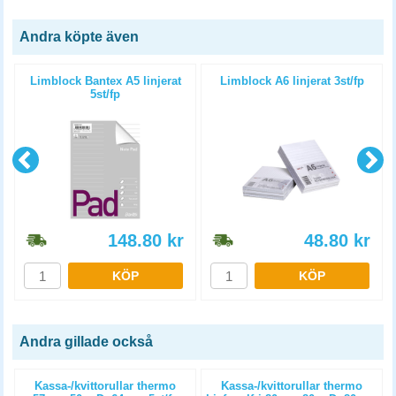
Andra köpte även
p
Limblock Bantex A5 linjerat
Limblock A6 linjerat 3st/fp
5st/fp
148.80
kr
48.80
kr
KÖP
KÖP
Andra gillade också
)
Kassa-/kvittorullar thermo
Kassa-/kvittorullar thermo