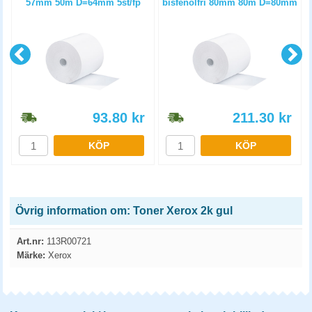
57mm 50m D=64mm 5st/fp
bisfenolfri 80mm 80m D=80mm
6st/fp
93.80
kr
211.30
kr
KÖP
KÖP
Övrig information om: Toner Xerox 2k gul
Art.nr:
113R00721
Märke:
Xerox