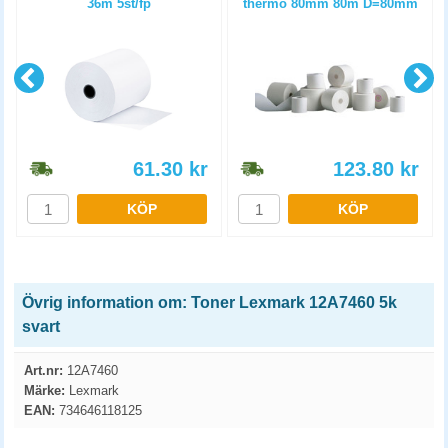
36m 5st/fp
thermo 80mm 80m D=80mm
3st/fp
61.30
kr
123.80
kr
KÖP
KÖP
Övrig information om: Toner Lexmark 12A7460 5k
svart
Art.nr:
12A7460
Märke:
Lexmark
EAN:
734646118125