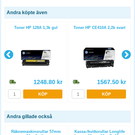
Andra köpte även
Toner HP 128A 1,3k gul
Toner HP CE410A 2,2k svart
1248.80
kr
1567.50
kr
KÖP
KÖP
Andra gillade också
Räknemaskinsrullar 57mm
Kassa-/kvittorullar Longlife