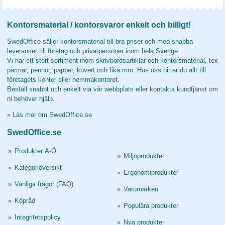
Kontorsmaterial / kontorsvaror enkelt och billigt!
SwedOffice säljer kontorsmaterial till bra priser och med snabba
leveranser till företag och privatpersoner inom hela Sverige.
Vi har ett stort sortiment inom skrivbordsartiklar och kontorsmaterial, tex
pärmar, pennor, papper, kuvert och fika mm. Hos oss hittar du allt till
företagets kontor eller hemmakontoret.
Beställ snabbt och enkelt via vår webbplats eller kontakta kundtjänst om
ni behöver hjälp.
»
Läs mer om SwedOffice.se
SwedOffice.se
»
Produkter A-Ö
»
Miljöprodukter
»
Kategoriöversikt
»
Ergonomiprodukter
»
Vanliga frågor (FAQ)
»
Varumärken
»
Köpråd
»
Populära produkter
»
Integritetspolicy
»
Nya produkter