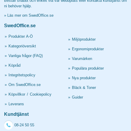
Beställ snabbt och enkelt via vår webbplats eller kontakta kundtjänst om
ni behöver hjälp.
»
Läs mer om SwedOffice.se
SwedOffice.se
»
Produkter A-Ö
»
Miljöprodukter
»
Kategoriöversikt
»
Ergonomiprodukter
»
Vanliga frågor (FAQ)
»
Varumärken
»
Köpråd
»
Populära produkter
»
Integritetspolicy
»
Nya produkter
»
Om SwedOffice.se
»
Bläck & Toner
»
Köpvillkor
/
Cookiepolicy
»
Guider
»
Leverans
Kundtjänst
08-24 50 55