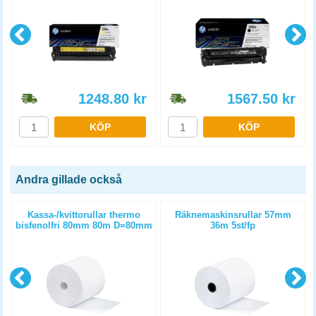
1248.80
kr
1567.50
kr
KÖP
KÖP
Andra gillade också
Kassa-/kvittorullar thermo
Räknemaskinsrullar 57mm
bisfenolfri 80mm 80m D=80mm
36m 5st/fp
6st/fp