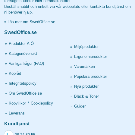
företagets kontor eller hemmakontoret.
Beställ snabbt och enkelt via vår webbplats eller kontakta kundtjänst om
ni behöver hjälp.
»
Läs mer om SwedOffice.se
SwedOffice.se
»
Produkter A-Ö
»
Miljöprodukter
»
Kategoriöversikt
»
Ergonomiprodukter
»
Vanliga frågor (FAQ)
»
Varumärken
»
Köpråd
»
Populära produkter
»
Integritetspolicy
»
Nya produkter
»
Om SwedOffice.se
»
Bläck & Toner
»
Köpvillkor
/
Cookiepolicy
»
Guider
»
Leverans
Kundtjänst
08-24 50 55