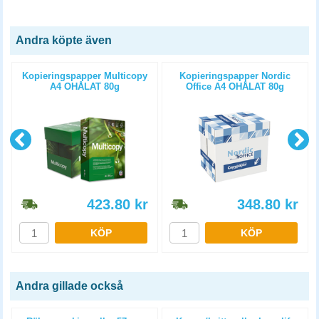
Andra köpte även
Kopieringspapper Multicopy
Kopieringspapper Nordic
A4 OHÅLAT 80g
Office A4 OHÅLAT 80g
5x500st/kartong
5x500st/kartong
423.80
kr
348.80
kr
KÖP
KÖP
Andra gillade också