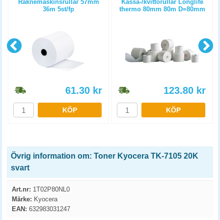
Räknemaskinsrullar 57mm
Kassa-/kvittorullar Longlife
36m 5st/fp
thermo 80mm 80m D=80mm
3st/fp
61.30
kr
123.80
kr
KÖP
KÖP
Övrig information om: Toner Kyocera TK-7105 20K
svart
Art.nr:
1T02P80NL0
Märke:
Kyocera
EAN:
632983031247