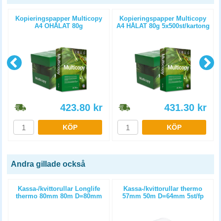
Kopieringspapper Multicopy
Kopieringspapper Multicopy
A4 OHÅLAT 80g
A4 HÅLAT 80g 5x500st/kartong
5x500st/kartong
423.80
kr
431.30
kr
KÖP
KÖP
Andra gillade också
Kassa-/kvittorullar Longlife
Kassa-/kvittorullar thermo
thermo 80mm 80m D=80mm
57mm 50m D=64mm 5st/fp
3st/fp