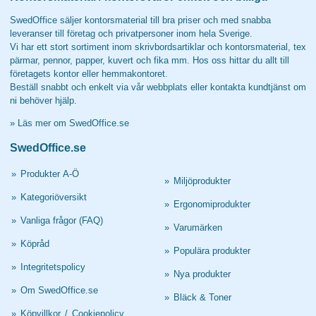
SwedOffice säljer kontorsmaterial till bra priser och med snabba
leveranser till företag och privatpersoner inom hela Sverige.
Vi har ett stort sortiment inom skrivbordsartiklar och kontorsmaterial, tex
pärmar, pennor, papper, kuvert och fika mm. Hos oss hittar du allt till
företagets kontor eller hemmakontoret.
Beställ snabbt och enkelt via vår webbplats eller kontakta kundtjänst om
ni behöver hjälp.
»
Läs mer om SwedOffice.se
SwedOffice.se
»
Produkter A-Ö
»
Miljöprodukter
»
Kategoriöversikt
»
Ergonomiprodukter
»
Vanliga frågor (FAQ)
»
Varumärken
»
Köpråd
»
Populära produkter
»
Integritetspolicy
»
Nya produkter
»
Om SwedOffice.se
»
Bläck & Toner
»
Köpvillkor
/
Cookiepolicy