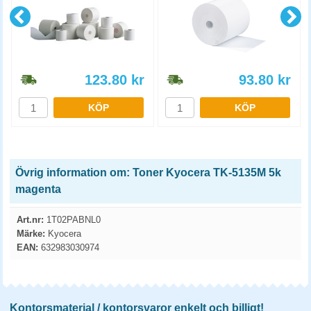
123.80
kr
93.80
kr
KÖP
KÖP
Övrig information om: Toner Kyocera TK-5135M 5k
magenta
Art.nr:
1T02PABNL0
Märke:
Kyocera
EAN:
632983030974
Kontorsmaterial / kontorsvaror enkelt och billigt!