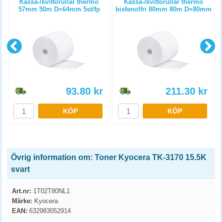
)
Kassa-/kvittorullar thermo
Kassa-/kvittorullar thermo
57mm 50m D=64mm 5st/fp
bisfenolfri 80mm 80m D=80mm
6st/fp
93.80
kr
211.30
kr
KÖP
KÖP
Övrig information om: Toner Kyocera TK-3170 15.5K
svart
Art.nr:
1T02T80NL1
Märke:
Kyocera
EAN:
632983052914