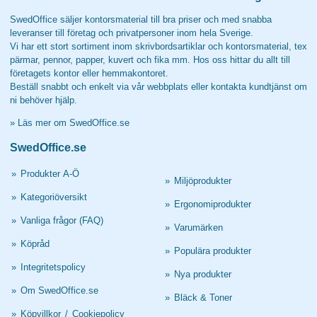
SwedOffice säljer kontorsmaterial till bra priser och med snabba
leveranser till företag och privatpersoner inom hela Sverige.
Vi har ett stort sortiment inom skrivbordsartiklar och kontorsmaterial, tex
pärmar, pennor, papper, kuvert och fika mm. Hos oss hittar du allt till
företagets kontor eller hemmakontoret.
Beställ snabbt och enkelt via vår webbplats eller kontakta kundtjänst om
ni behöver hjälp.
»
Läs mer om SwedOffice.se
SwedOffice.se
»
Produkter A-Ö
»
Miljöprodukter
»
Kategoriöversikt
»
Ergonomiprodukter
»
Vanliga frågor (FAQ)
»
Varumärken
»
Köpråd
»
Populära produkter
»
Integritetspolicy
»
Nya produkter
»
Om SwedOffice.se
»
Bläck & Toner
»
Köpvillkor
/
Cookiepolicy