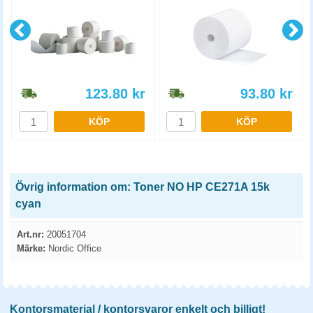
123.80
kr
93.80
kr
KÖP
KÖP
Övrig information om: Toner NO HP CE271A 15k
cyan
Art.nr:
20051704
Märke:
Nordic Office
Kontorsmaterial / kontorsvaror enkelt och billigt!