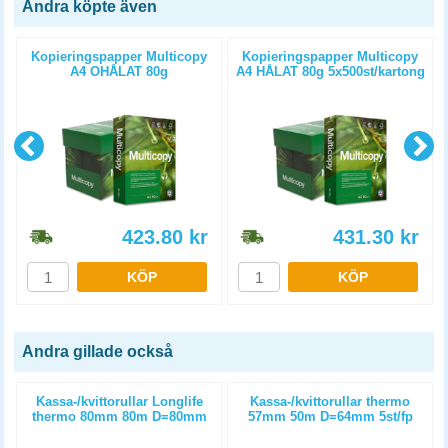
Andra köpte även
Kopieringspapper Multicopy
Kopieringspapper Multicopy
A4 OHÅLAT 80g
A4 HÅLAT 80g 5x500st/kartong
5x500st/kartong
423.80
kr
431.30
kr
KÖP
KÖP
Andra gillade också
m
Kassa-/kvittorullar Longlife
Kassa-/kvittorullar thermo
thermo 80mm 80m D=80mm
57mm 50m D=64mm 5st/fp
3st/fp