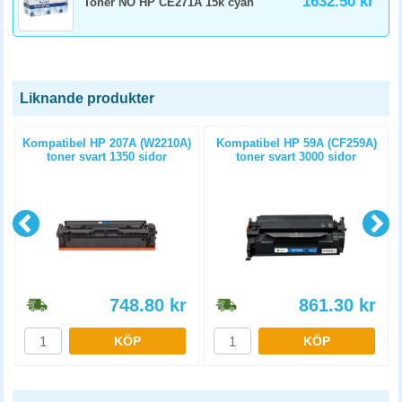
1632.50 kr
Toner NO HP CE271A 15k cyan
Liknande produkter
t
Kompatibel HP 207A (W2210A)
Kompatibel HP 59A (CF259A)
toner svart 1350 sidor
toner svart 3000 sidor
748.80
kr
861.30
kr
KÖP
KÖP