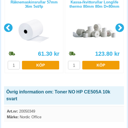
Räknemaskinsrullar 57mm
Kassa-/kvittorullar Longlife
m
36m 5st/fp
thermo 80mm 80m D=80mm
3st/fp
61.30
kr
123.80
kr
KÖP
KÖP
Övrig information om: Toner NO HP CE505A 10k
svart
Art.nr:
20050349
Märke:
Nordic Office