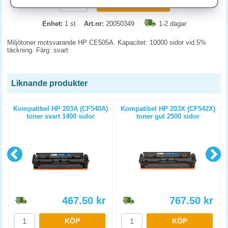
KÖP
Enhet:
1 st
Art.nr:
20050349
1-2 dagar
Miljötoner motsvarande HP CE505A. Kapacitet: 10000 sidor vid 5%
täckning. Färg: svart
Liknande produkter
)
Kompatibel HP 203A (CF540A)
Kompatibel HP 203X (CF542X)
toner svart 1400 sidor
toner gul 2500 sidor
467.50
kr
767.50
kr
KÖP
KÖP