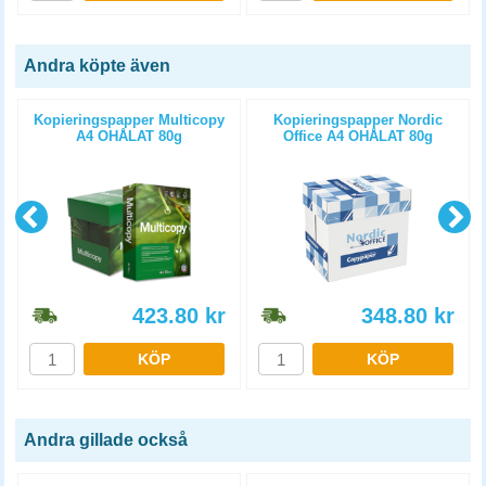
Andra köpte även
Kopieringspapper Multicopy
Kopieringspapper Nordic
A4 OHÅLAT 80g
Office A4 OHÅLAT 80g
5x500st/kartong
5x500st/kartong
423.80
kr
348.80
kr
KÖP
KÖP
Andra gillade också