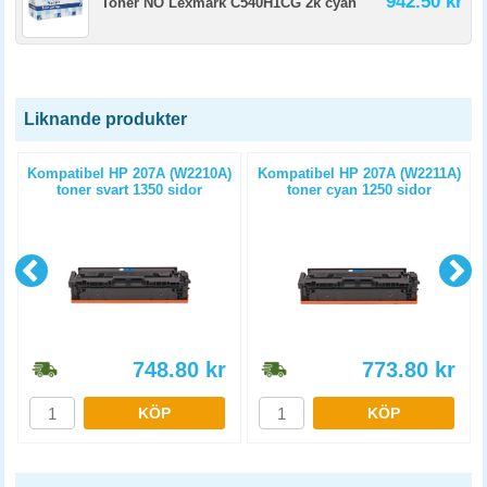
942.50 kr
Toner NO Lexmark C540H1CG 2k cyan
Liknande produkter
t
Kompatibel HP 207A (W2210A)
Kompatibel HP 207A (W2211A)
toner svart 1350 sidor
toner cyan 1250 sidor
748.80
kr
773.80
kr
KÖP
KÖP