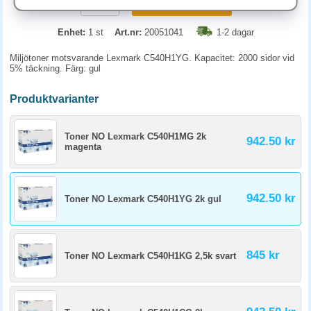
KÖP
Enhet:
1 st
Art.nr:
20051041
1-2 dagar
Miljötoner motsvarande Lexmark C540H1YG. Kapacitet: 2000 sidor vid
5% täckning. Färg: gul
Produktvarianter
Toner NO Lexmark C540H1MG 2k
942.50 kr
magenta
942.50 kr
Toner NO Lexmark C540H1YG 2k gul
845 kr
Toner NO Lexmark C540H1KG 2,5k svart