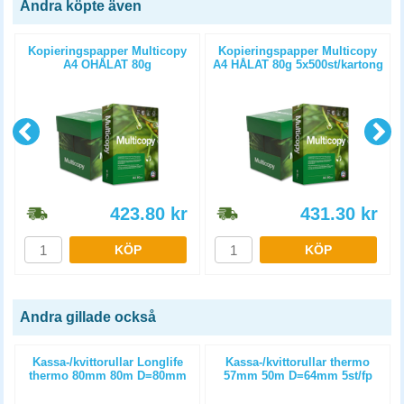
Andra köpte även
Kopieringspapper Multicopy
Kopieringspapper Multicopy
A4 OHÅLAT 80g
A4 HÅLAT 80g 5x500st/kartong
5x500st/kartong
423.80
kr
431.30
kr
KÖP
KÖP
Andra gillade också
m
Kassa-/kvittorullar Longlife
Kassa-/kvittorullar thermo
thermo 80mm 80m D=80mm
57mm 50m D=64mm 5st/fp
3st/fp