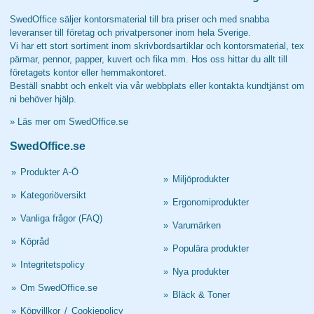
SwedOffice säljer kontorsmaterial till bra priser och med snabba
leveranser till företag och privatpersoner inom hela Sverige.
Vi har ett stort sortiment inom skrivbordsartiklar och kontorsmaterial, tex
pärmar, pennor, papper, kuvert och fika mm. Hos oss hittar du allt till
företagets kontor eller hemmakontoret.
Beställ snabbt och enkelt via vår webbplats eller kontakta kundtjänst om
ni behöver hjälp.
»
Läs mer om SwedOffice.se
SwedOffice.se
»
Produkter A-Ö
»
Miljöprodukter
»
Kategoriöversikt
»
Ergonomiprodukter
»
Vanliga frågor (FAQ)
»
Varumärken
»
Köpråd
»
Populära produkter
»
Integritetspolicy
»
Nya produkter
»
Om SwedOffice.se
»
Bläck & Toner
»
Köpvillkor
/
Cookiepolicy