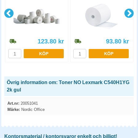
123.80
kr
93.80
kr
KÖP
KÖP
Övrig information om: Toner NO Lexmark C540H1YG
2k gul
Art.nr:
20051041
Märke:
Nordic Office
Kontorsmaterial / kontorsvaror enkelt och billigt!