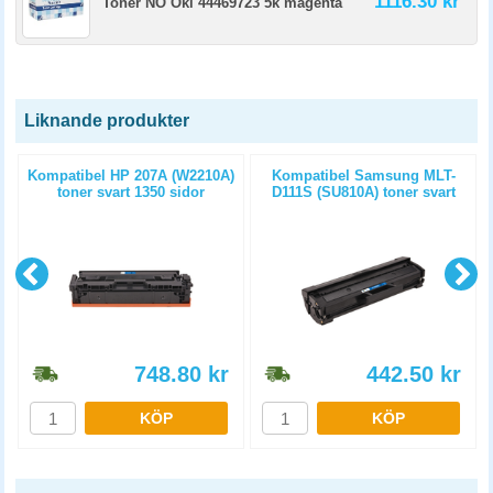
1116.30 kr
Toner NO Oki 44469723 5k magenta
Liknande produkter
Kompatibel HP 207A (W2210A)
Kompatibel Samsung MLT-
toner svart 1350 sidor
D111S (SU810A) toner svart
1000 sidor
748.80
kr
442.50
kr
KÖP
KÖP