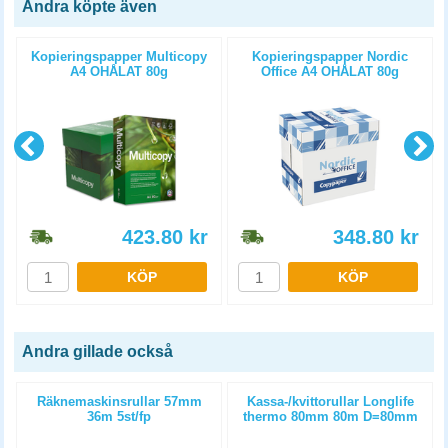
Andra köpte även
Kopieringspapper Multicopy
Kopieringspapper Nordic
A4 OHÅLAT 80g
Office A4 OHÅLAT 80g
5x500st/kartong
5x500st/kartong
423.80
kr
348.80
kr
KÖP
KÖP
Andra gillade också
m
Räknemaskinsrullar 57mm
Kassa-/kvittorullar Longlife
36m 5st/fp
thermo 80mm 80m D=80mm
3st/fp