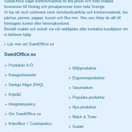
SwedOffice säljer kontorsmaterial till bra priser och med snabba
leveranser till företag och privatpersoner inom hela Sverige.
Vi har ett stort sortiment inom skrivbordsartiklar och kontorsmaterial, tex
pärmar, pennor, papper, kuvert och fika mm. Hos oss hittar du allt till
företagets kontor eller hemmakontoret.
Beställ snabbt och enkelt via vår webbplats eller kontakta kundtjänst om
ni behöver hjälp.
»
Läs mer om SwedOffice.se
SwedOffice.se
»
Produkter A-Ö
»
Miljöprodukter
»
Kategoriöversikt
»
Ergonomiprodukter
»
Vanliga frågor (FAQ)
»
Varumärken
»
Köpråd
»
Populära produkter
»
Integritetspolicy
»
Nya produkter
»
Om SwedOffice.se
»
Bläck & Toner
»
Köpvillkor
/
Cookiepolicy
»
Guider