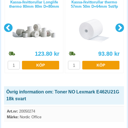
m
Kassa-/kvittorullar Longlife
Kassa-/kvittorullar thermo
thermo 80mm 80m D=80mm
57mm 50m D=64mm 5st/fp
3st/fp
123.80
kr
93.80
kr
KÖP
KÖP
Övrig information om: Toner NO Lexmark E462U21G
18k svart
Art.nr:
20050274
Märke:
Nordic Office