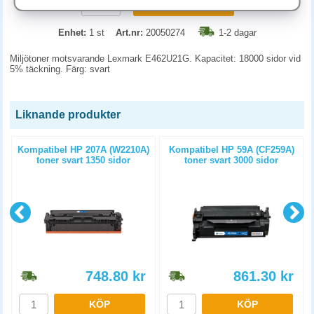
KÖP
Enhet:
1 st
Art.nr:
20050274
1-2 dagar
Miljötoner motsvarande Lexmark E462U21G. Kapacitet: 18000 sidor vid
5% täckning. Färg: svart
Liknande produkter
t
Kompatibel HP 207A (W2210A)
Kompatibel HP 59A (CF259A)
toner svart 1350 sidor
toner svart 3000 sidor
748.80
kr
861.30
kr
KÖP
KÖP