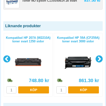
937.50 kr
Toner NO Epson C13S050614 2k svart
Liknande produkter
t
Kompatibel HP 207A (W2210A)
Kompatibel HP 59A (CF259A)
toner svart 1350 sidor
toner svart 3000 sidor
748.80
kr
861.30
kr
KÖP
KÖP