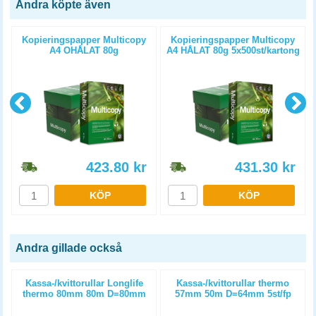
Andra köpte även
Kopieringspapper Multicopy
Kopieringspapper Multicopy
A4 OHÅLAT 80g
A4 HÅLAT 80g 5x500st/kartong
5x500st/kartong
423.80
kr
431.30
kr
KÖP
KÖP
Andra gillade också
m
Kassa-/kvittorullar Longlife
Kassa-/kvittorullar thermo
thermo 80mm 80m D=80mm
57mm 50m D=64mm 5st/fp
3st/fp