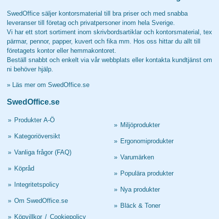
SwedOffice säljer kontorsmaterial till bra priser och med snabba
leveranser till företag och privatpersoner inom hela Sverige.
Vi har ett stort sortiment inom skrivbordsartiklar och kontorsmaterial, tex
pärmar, pennor, papper, kuvert och fika mm. Hos oss hittar du allt till
företagets kontor eller hemmakontoret.
Beställ snabbt och enkelt via vår webbplats eller kontakta kundtjänst om
ni behöver hjälp.
»
Läs mer om SwedOffice.se
SwedOffice.se
»
Produkter A-Ö
»
Miljöprodukter
»
Kategoriöversikt
»
Ergonomiprodukter
»
Vanliga frågor (FAQ)
»
Varumärken
»
Köpråd
»
Populära produkter
»
Integritetspolicy
»
Nya produkter
»
Om SwedOffice.se
»
Bläck & Toner
»
Köpvillkor
/
Cookiepolicy