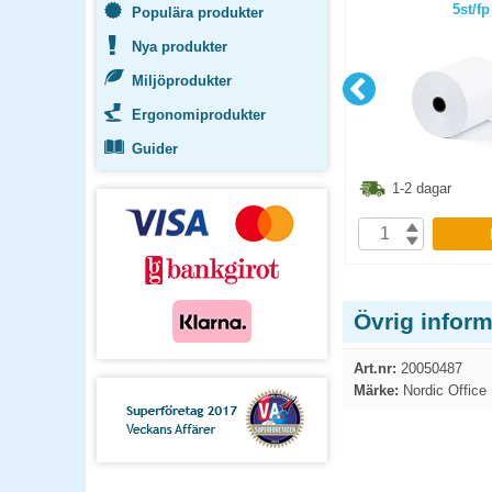
 57mm 25m
35m D=70mm 5st/fp
5st/fp
Populära produkter
p
Nya produkter
Miljöprodukter
Ergonomiprodukter
Guider
1.30
kr
71.30
kr
1-2 dagar
1-2 dagar
P
KÖP
Övrig infor
Art.nr:
20050487
Märke:
Nordic Office