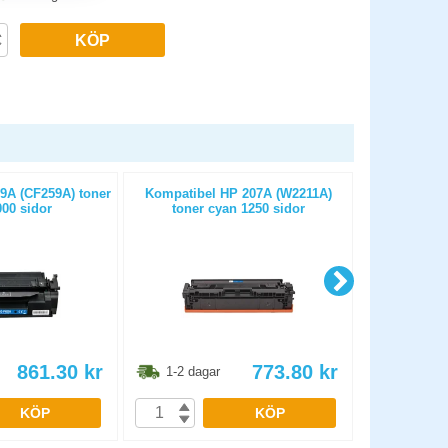
KÖP
9A (CF259A) toner
Kompatibel HP 207A (W2211A)
Kompatibe
000 sidor
toner cyan 1250 sidor
toner
861.30
kr
773.80
kr
1-2 dagar
1-2 dag
KÖP
KÖP