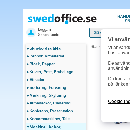
HAND
SN
Logga in
Skapa konto
Vi anvä
Startsida
»
Maskintillb
Vi använde
▸
Skrivbordsartiklar
bäst anvä
▸
Pennor, Ritmaterial
De används
▸
Block, Papper
användnin
▸
Kuvert, Post, Emballage
Du kan acc
▸
Etiketter
på länken 
▸
Sortering, Förvaring
▸
Märkning, Skyltning
Cookie-ins
▸
Almanackor, Planering
▸
Konferens, Presentation
▸
Kontorsmaskiner, Tele
▾
Maskintillbehör,