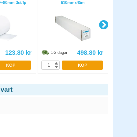
=80mm 3st/fp
610mmx45m
25m D
123.80
kr
498.80
kr
1-2 dagar
1-2 dag
KÖP
KÖP
vart