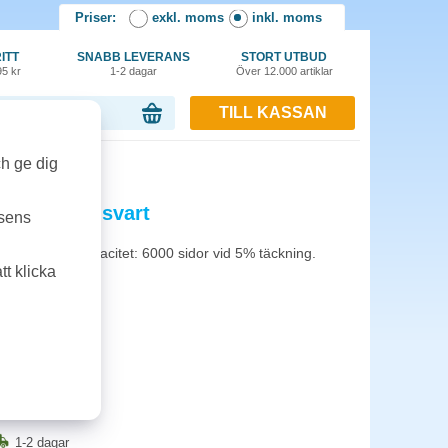
Priser:
exkl. moms
inkl. moms
ITT
SNABB LEVERANS
STORT UTBUD
95 kr
1-2 dagar
Över 12.000 artiklar
TILL KASSAN
or, 0.00 kr
rt
ch ge dig
03A21G 6k svart
tsens
X203A21G. Kapacitet: 6000 sidor vid 5% täckning.
t klicka
1-2 dagar