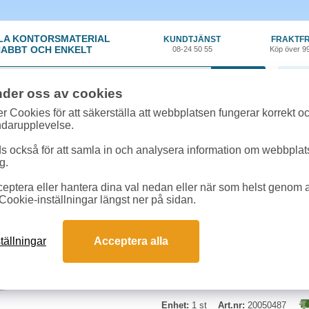
LA KONTORSMATERIAL
KUNDTJÄNST
FRAKTFR
ABBT OCH ENKELT
08-24 50 55
Köp över 9
0 var
nder oss av cookies
ehör, Förbrukning
»
Toner kompatibla
»
Toner NO Lexmark X203A21G 6k sva
r Cookies för att säkerställa att webbplatsen fungerar korrekt o
ndarupplevelse.
Toner NO Lexmark X2
 också för att samla in och analysera information om webbpla
g.
Miljötoner motsvarande Lexmark 
eptera eller hantera dina val nedan eller när som helst genom at
Färg: svart
Cookie-inställningar längst ner på sidan.
tällningar
Acceptera alla
Enhet:
1 st
Art.nr:
20050487