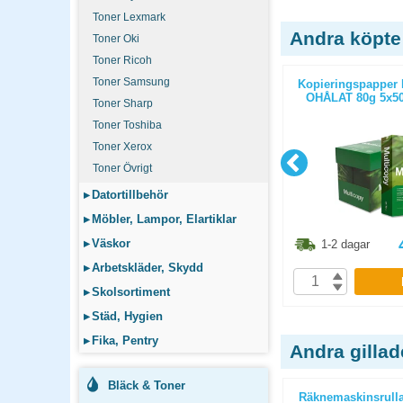
Toner Lexmark
Andra köpte
Toner Oki
Toner Ricoh
Toner Samsung
ticopy A3
Kopieringspapper Multicopy Next
Kopieringspapper 
/paket
Xpressbox A4 80g OHÅLAT
OHÅLAT 80g 5x50
Toner Sharp
2500st/kartong
Toner Toshiba
Toner Xerox
Toner Övrigt
▸
Datortillbehör
▸
Möbler, Lampor, Elartiklar
8.80
kr
436.30
kr
▸
Väskor
1-2 dagar
1-2 dagar
▸
Arbetskläder, Skydd
P
KÖP
▸
Skolsortiment
▸
Städ, Hygien
▸
Fika, Pentry
Andra gilla
Bläck & Toner
 thermo
Räkne-/kvittorullar inkjet 57mm
Räknemaskinsrull