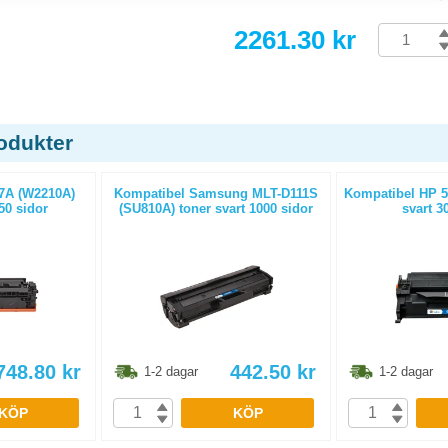
2261.30 kr
odukter
7A (W2210A)
Kompatibel Samsung MLT-D111S
Kompatibel HP 5
50 sidor
(SU810A) toner svart 1000 sidor
svart 3
748.80
kr
442.50
kr
1-2 dagar
1-2 dagar
KÖP
KÖP