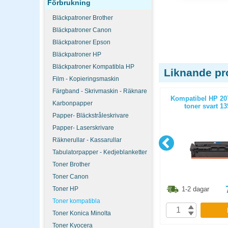
Förbrukning
Bläckpatroner Brother
Bläckpatroner Canon
Bläckpatroner Epson
Bläckpatroner HP
Bläckpatroner Kompatibla HP
Liknande pr
Film - Kopieringsmaskin
Färgband - Skrivmaskin - Räknare
(W2030A)
Kompatibel Brother TN2420 toner
Kompatibel HP 20
Karbonpapper
sidor
svart 3000 sidor
toner svart 13
Papper- Bläckstråleskrivare
Papper- Laserskrivare
Räknerullar - Kassarullar
Tabulatorpapper - Kedjeblanketter
Toner Brother
Toner Canon
3.80
kr
561.30
kr
Toner HP
1-2 dagar
1-2 dagar
Toner kompatibla
P
KÖP
Toner Konica Minolta
Toner Kyocera