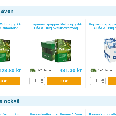
 även
Multicopy A4
Kopieringspapper Multicopy A4
Kopieringspapper
0st/kartong
HÅLAT 80g 5x500st/kartong
OHÅLAT 80g 5
423.80
kr
431.30
kr
1-2 dagar
1-2 dagar
KÖP
KÖP
de också
ar 57mm 36m
Kassa-/kvittorullar thermo 57mm
Kassa-/kvittorull