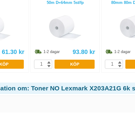
50m D=64mm 5st/fp
80mm 80m D
61.30
kr
93.80
kr
1-2 dagar
1-2 dagar
KÖP
KÖP
mation om: Toner NO Lexmark X203A21G 6k s