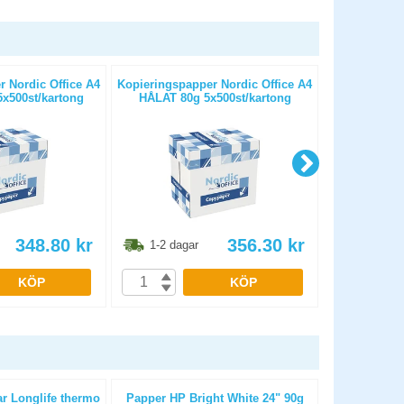
 Nordic Office A4
Kopieringspapper Nordic Office A4
Kopierings
x500st/kartong
HÅLAT 80g 5x500st/kartong
OHÅLAT 
348.80
kr
356.30
kr
1-2 dagar
1-2 dag
KÖP
KÖP
ar Longlife thermo
Papper HP Bright White 24" 90g
Kassa-/kvit