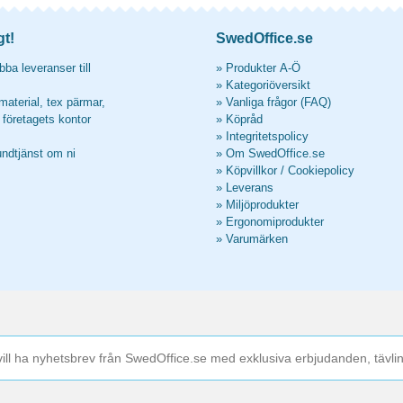
gt!
SwedOffice.se
ba leveranser till
»
Produkter A-Ö
»
Kategoriöversikt
material, tex pärmar,
»
Vanliga frågor (FAQ)
l företagets kontor
»
Köpråd
»
Integritetspolicy
undtjänst om ni
»
Om SwedOffice.se
»
Köpvillkor
/
Cookiepolicy
»
Leverans
»
Miljöprodukter
»
Ergonomiprodukter
»
Varumärken