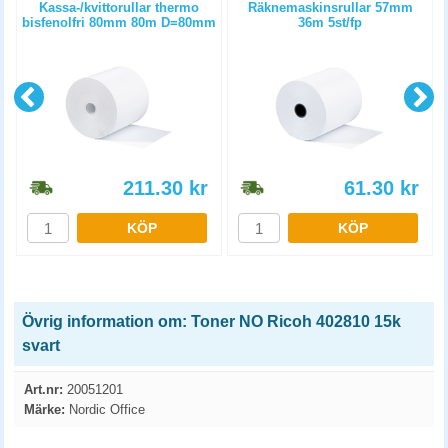
m
Kassa-/kvittorullar thermo
Räknemaskinsrullar 57mm
bisfenolfri 80mm 80m D=80mm
36m 5st/fp
6st/fp
211.30
kr
61.30
kr
KÖP
KÖP
Övrig information om: Toner NO Ricoh 402810 15k
svart
Art.nr:
20051201
Märke:
Nordic Office