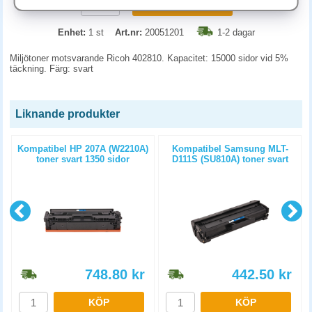
KÖP
Enhet:
1 st
Art.nr:
20051201
1-2 dagar
Miljötoner motsvarande Ricoh 402810. Kapacitet: 15000 sidor vid 5%
täckning. Färg: svart
Liknande produkter
Kompatibel HP 207A (W2210A)
Kompatibel Samsung MLT-
toner svart 1350 sidor
D111S (SU810A) toner svart
1000 sidor
748.80
kr
442.50
kr
KÖP
KÖP