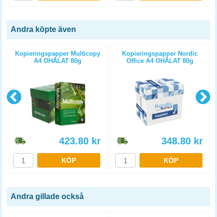
Andra köpte även
Kopieringspapper Multicopy
Kopieringspapper Nordic
A4 OHÅLAT 80g
Office A4 OHÅLAT 80g
5x500st/kartong
5x500st/kartong
423.80
kr
348.80
kr
KÖP
KÖP
Andra gillade också