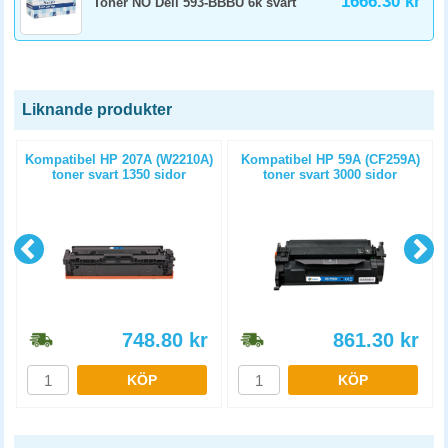
1666.30 kr
Toner NO Dell 593-BBBU 6k svart
Liknande produkter
t
Kompatibel HP 207A (W2210A)
Kompatibel HP 59A (CF259A)
toner svart 1350 sidor
toner svart 3000 sidor
748.80
kr
861.30
kr
KÖP
KÖP