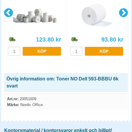
123.80
kr
93.80
kr
KÖP
KÖP
Övrig information om: Toner NO Dell 593-BBBU 6k
svart
Art.nr:
20051609
Märke:
Nordic Office
Kontorsmaterial / kontorsvaror enkelt och billigt!