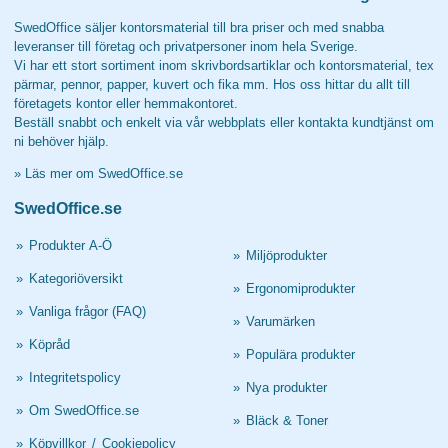
SwedOffice säljer kontorsmaterial till bra priser och med snabba
leveranser till företag och privatpersoner inom hela Sverige.
Vi har ett stort sortiment inom skrivbordsartiklar och kontorsmaterial, tex
pärmar, pennor, papper, kuvert och fika mm. Hos oss hittar du allt till
företagets kontor eller hemmakontoret.
Beställ snabbt och enkelt via vår webbplats eller kontakta kundtjänst om
ni behöver hjälp.
»
Läs mer om SwedOffice.se
SwedOffice.se
»
Produkter A-Ö
»
Miljöprodukter
»
Kategoriöversikt
»
Ergonomiprodukter
»
Vanliga frågor (FAQ)
»
Varumärken
»
Köpråd
»
Populära produkter
»
Integritetspolicy
»
Nya produkter
»
Om SwedOffice.se
»
Bläck & Toner
»
Köpvillkor
/
Cookiepolicy