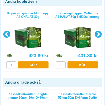
Andra köpte även
Kopieringspapper Multicopy
Kopieringspapper Multicopy
A4 OHÅLAT 80g
A4 HÅLAT 80g 5x500st/kartong
5x500st/kartong
423.80
kr
431.30
kr
KÖP
KÖP
Andra gillade också
m
Kassa-/kvittorullar Longlife
Kassa-/kvittorullar thermo
thermo 80mm 80m D=80mm
57mm 50m D=64mm 5st/fp
3st/fp