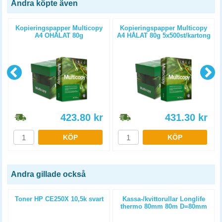
Andra köpte även
Kopieringspapper Multicopy
Kopieringspapper Multicopy
A4 OHÅLAT 80g
A4 HÅLAT 80g 5x500st/kartong
5x500st/kartong
423.80
kr
431.30
kr
KÖP
KÖP
Andra gillade också
Toner HP CE250X 10,5k svart
Kassa-/kvittorullar Longlife
m
thermo 80mm 80m D=80mm
3st/fp