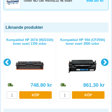
998.80 kr
Toner NO Oki 44059232 9k svart
Liknande produkter
t
Kompatibel HP 207A (W2210A)
Kompatibel HP 59A (CF259A)
toner svart 1350 sidor
toner svart 3000 sidor
748.80
kr
861.30
kr
KÖP
KÖP