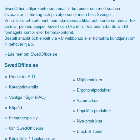
SwedOffice säljer kontorsmaterial till bra priser och med snabba
leveranser till företag och privatpersoner inom hela Sverige.
Vi har ett stort sortiment inom skrivbordsartiklar och kontorsmaterial, tex
pärmar, pennor, papper, kuvert och fika mm. Hos oss hittar du allt till
företagets kontor eller hemmakontoret.
Beställ snabbt och enkelt via vår webbplats eller kontakta kundtjänst om
ni behöver hjälp.
»
Läs mer om SwedOffice.se
SwedOffice.se
»
Produkter A-Ö
»
Miljöprodukter
»
Kategoriöversikt
»
Ergonomiprodukter
»
Vanliga frågor (FAQ)
»
Varumärken
»
Köpråd
»
Populära produkter
»
Integritetspolicy
»
Nya produkter
»
Om SwedOffice.se
»
Bläck & Toner
»
Köpvillkor
/
Cookiepolicy