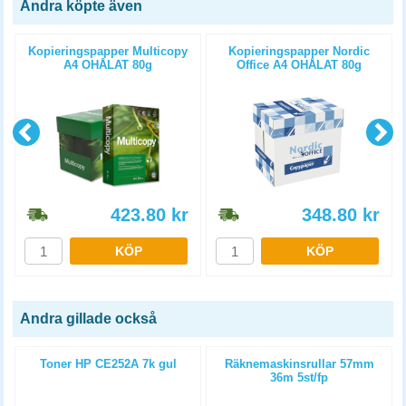
Andra köpte även
Kopieringspapper Multicopy
Kopieringspapper Nordic
A4 OHÅLAT 80g
Office A4 OHÅLAT 80g
5x500st/kartong
5x500st/kartong
423.80
kr
348.80
kr
KÖP
KÖP
Andra gillade också
Toner HP CE252A 7k gul
Räknemaskinsrullar 57mm
36m 5st/fp