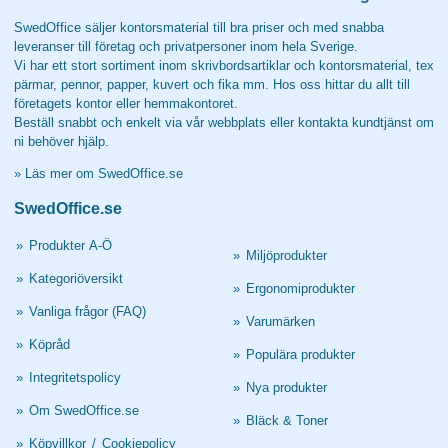
SwedOffice säljer kontorsmaterial till bra priser och med snabba
leveranser till företag och privatpersoner inom hela Sverige.
Vi har ett stort sortiment inom skrivbordsartiklar och kontorsmaterial, tex
pärmar, pennor, papper, kuvert och fika mm. Hos oss hittar du allt till
företagets kontor eller hemmakontoret.
Beställ snabbt och enkelt via vår webbplats eller kontakta kundtjänst om
ni behöver hjälp.
»
Läs mer om SwedOffice.se
SwedOffice.se
»
Produkter A-Ö
»
Miljöprodukter
»
Kategoriöversikt
»
Ergonomiprodukter
»
Vanliga frågor (FAQ)
»
Varumärken
»
Köpråd
»
Populära produkter
»
Integritetspolicy
»
Nya produkter
»
Om SwedOffice.se
»
Bläck & Toner
»
Köpvillkor
/
Cookiepolicy