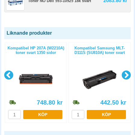
2083.80 kr
Toner NO Dell 593-10925 18k svart
Liknande produkter
Kompatibel HP 207A (W2210A)
Kompatibel Samsung MLT-
toner svart 1350 sidor
D111S (SU810A) toner svart
1000 sidor
748.80
kr
442.50
kr
KÖP
KÖP